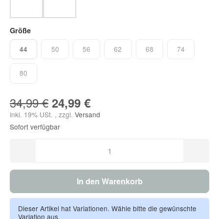
tofu
bisquit melange
Größe
44
50
56
62
68
74
44
50
56
62
68
74
80
80
34,99 €
24,99 €
inkl. 19% USt. , zzgl.
Versand
Sofort verfügbar
In den Warenkorb
Dieser Artikel hat Variationen. Wähle bitte die gewünschte
Variation aus.