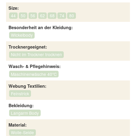
Size:
44
50
56
62
68
74
80
Besonderheit an der Kleidung:
Wickelbody
Trocknergeeignet:
Nicht im Trockner trocknen
Wasch- & Pflegehinweis:
Maschinenwäsche 40°C
Webung Textilien:
Feinstrick
Bekleidung:
Langarm Body
Material:
Wolle-Seide