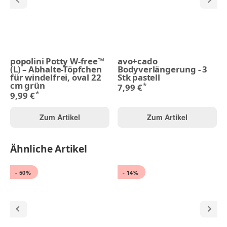
popolini Potty W-free™
avo+cado
(L) – Abhalte-Töpfchen
Bodyverlängerung - 3
für windelfrei, oval 22
Stk pastell
cm grün
*
7,99 €
*
9,99 €
Zum Artikel
Zum Artikel
Ähnliche Artikel
- 50%
- 14%