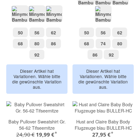
Inifinity Haifisch
Niagara Mist
Overland
Rose Brown
Rose Tan
Peach Whip
Tradewinds Dino
50
56
62
50
56
62
50
56
62
50
56
62
68
80
86
68
74
80
68
80
86
68
74
80
92
86
92
92
86
92
Dieser Artikel hat
Dieser Artikel hat
Variationen. Wähle bitte
Variationen. Wähle bitte
die gewünschte Variation
die gewünschte Variation
aus.
aus.
Baby Pullover Sweatshirt Gr.
Hust and Claire Baby Body
56-62 Tifseemitze
Flugzeuge blau BULLER-HC
*
*
24,90 €
19,99 €
27,95 €