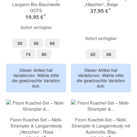
Langarm Bio-Baumwolle
„Häschen“, Beige
*
GOTS
37,95 €
*
19,95 €
Sofort verfügbar
Sofort verfügbar
50
56
68
50
56
68
74
80
62
68
74
80
62
68
Dieser Artikel hat
Dieser Artikel hat
Variationen. Wähle bitte
Variationen. Wähle bitte
die gewünschte Variation
die gewünschte Variation
aus.
aus.
Fixoni Kuschel-Set – Nicki-
Fixoni Kuschel-Set – Nicki-
Strampler & Langarmbody
Strampler & Langarmbody mit
„Herzchen“, Rosa
Automotiv, Blau