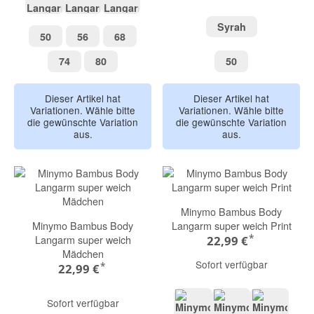
Light Taupe
Pale Mauve
Blue Fog
Syrah
Syrah
50
56
68
50
56
68
74
80
50
74
80
50
Dieser Artikel hat
Dieser Artikel hat
Variationen. Wähle bitte
Variationen. Wähle bitte
die gewünschte Variation
die gewünschte Variation
aus.
aus.
Minymo Bambus Body
Minymo Bambus Body
Langarm super weich Print
*
Langarm super weich
22,99 €
Mädchen
Sofort verfügbar
*
22,99 €
Sofort verfügbar