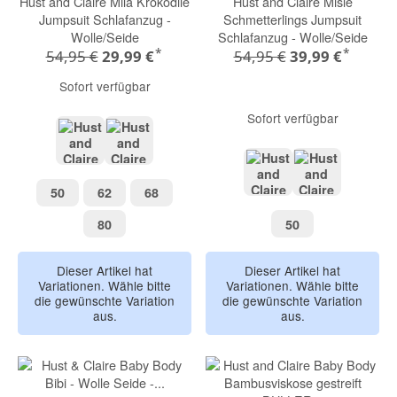
Hust and Claire Mila Krokodile
Hust and Claire Misle
Jumpsuit Schlafanzug -
Schmetterlings Jumpsuit
Wolle/Seide
Schlafanzug - Wolle/Seide
*
*
54,95 €
29,99 €
54,95 €
39,99 €
Sofort verfügbar
Sofort verfügbar
light grey melange
wheat melange
50
62
68
50
62
68
Dusty Rose
Wheat melan
80
50
80
50
Dieser Artikel hat
Dieser Artikel hat
Variationen. Wähle bitte
Variationen. Wähle bitte
die gewünschte Variation
die gewünschte Variation
aus.
aus.