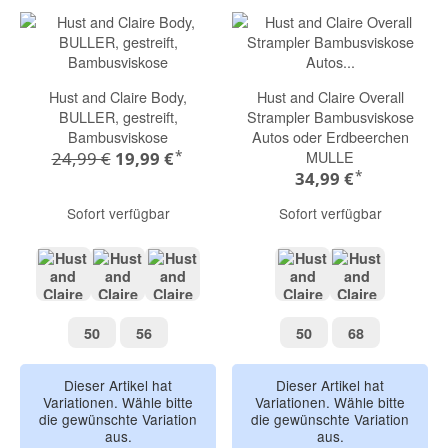
Hust and Claire Body,
Hust and Claire Overall
BULLER, gestreift,
Strampler Bambusviskose
Bambusviskose
Autos oder Erdbeerchen
*
MULLE
24,99 €
19,99 €
*
34,99 €
Sofort verfügbar
Sofort verfügbar
blues blau gestreift
cinnamon zimt gestreift
roots braun gestreift
Erdbeerchen
Autos
50
56
50
68
50
56
50
68
Dieser Artikel hat
Dieser Artikel hat
Variationen. Wähle bitte
Variationen. Wähle bitte
die gewünschte Variation
die gewünschte Variation
aus.
aus.