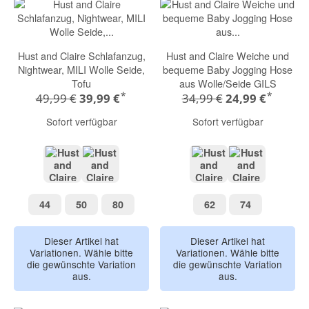
Hust and Claire Schlafanzug,
Hust and Claire Weiche und
Nightwear, MILI Wolle Seide,
bequeme Baby Jogging Hose
Tofu
aus Wolle/Seide GILS
*
*
49,99 €
39,99 €
34,99 €
24,99 €
Sofort verfügbar
Sofort verfügbar
tofu
bisquit melange
bisquit melange
tofu
44
50
80
62
74
44
50
80
62
74
Dieser Artikel hat
Dieser Artikel hat
Variationen. Wähle bitte
Variationen. Wähle bitte
die gewünschte Variation
die gewünschte Variation
aus.
aus.