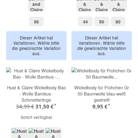
dusty jade
biscuit melange
green melange
blue mel
56
44
50
80
56
44
50
80
Dieser Artikel hat
Dieser Artikel hat
Variationen. Wähle bitte
Variationen. Wähle bitte
die gewünschte Variation
die gewünschte Variation
aus.
aus.
Hust & Claire Wickelbody Bao
Wickelbody für Frühchen Gr
- Wolle Bambus -
50 Baumwolle blau-weiß
Schmetterlinge
gestreift
*
*
34,99 €
31,50 €
9,95 €
Sofort verfügbar