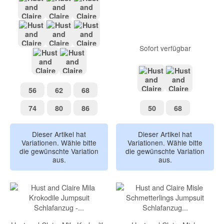
Grey Blend
Midnight
Purple fig
Sofort verfügbar
Biscuit melange
Turtle
Pale Mauve
More navy
Biscuit
56
62
68
56
62
68
light grey melange
wheat melan
74
80
86
50
68
74
80
86
50
68
Dieser Artikel hat
Dieser Artikel hat
Variationen. Wähle bitte
Variationen. Wähle bitte
die gewünschte Variation
die gewünschte Variation
aus.
aus.