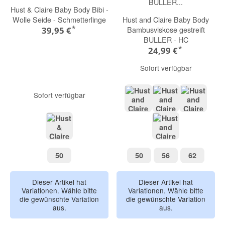
Hust & Claire Baby Body Bibi -
Wolle Seide - Schmetterlinge
Hust and Claire Baby Body
*
Bambusviskose gestreift
39,95 €
BULLER - HC
*
24,99 €
Sofort verfügbar
Sofort verfügbar
Mocca
Old Rosie
Lavende
Dusty Rose
Turtle
50
50
56
62
50
50
56
62
Dieser Artikel hat
Dieser Artikel hat
Variationen. Wähle bitte
Variationen. Wähle bitte
die gewünschte Variation
die gewünschte Variation
aus.
aus.