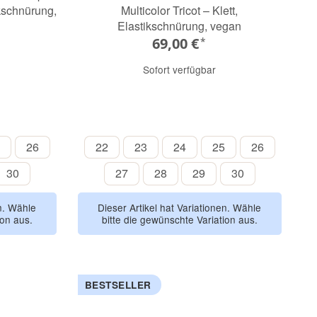
ikschnürung,
Multicolor Tricot – Klett,
Elastikschnürung, vegan
69,00 €
*
Sofort verfügbar
zur-blau-braun
Burdeos
Pink-Rosa
Blau-Azul
Malva
Botella
25
26
22
23
24
25
26
26
22
23
24
25
26
30
27
28
29
30
30
27
28
29
30
en. Wähle
Dieser Artikel hat Variationen. Wähle
ion aus.
bitte die gewünschte Variation aus.
BESTSELLER