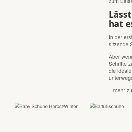
zum Eins
Lässt
hat e
In der er
sitzende 
Aber wenn
Schritte 
die ideal
unterwegs
...mehr 