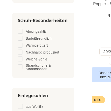
Poppie – 
4
Schuh-Besonderheiten
Atmungsaktiv
Barfußfreundlich
Warmgefüttert
20/
Nachhaltig produziert
Weiche Sohle
Strandschuhe &
Strandsocken
Dieser 
bitte d
Einlegesohlen
NEU
aus Wollfilz