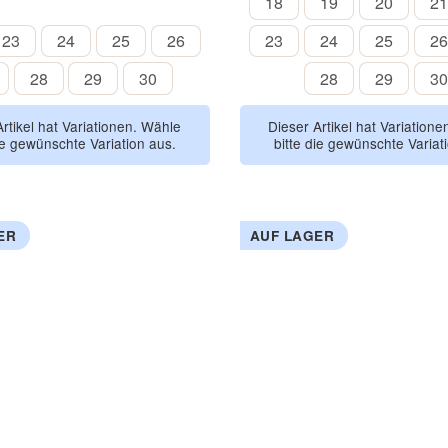
18
19
20
18
19
20
21
CAMEL
TAUPE
BURDEOS
23
24
25
26
23
24
25
23
24
25
26
23
24
25
26
27
28
29
30
28
29
28
29
30
28
29
30
Artikel hat Variationen. Wähle
Dieser Artikel hat Variation
ie gewünschte Variation aus.
bitte die gewünschte Variat
ER
AUF LAGER