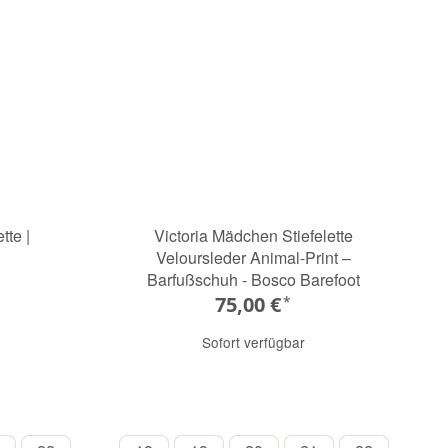
tte |
Victoria Mädchen Stiefelette
Veloursleder Animal-Print –
Barfußschuh - Bosco Barefoot
75,00 €
*
Sofort verfügbar
AKI
MALVA
KAKI
CUERO