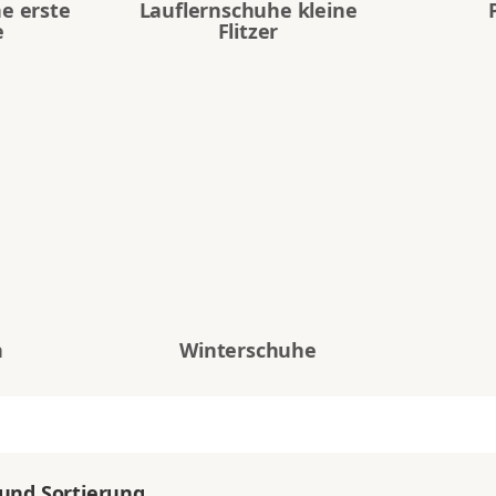
e erste
Lauflernschuhe kleine
e
Flitzer
n
Winterschuhe
 und Sortierung