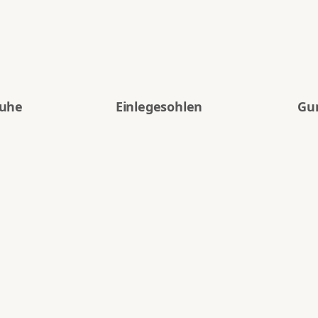
huhe
Einlegesohlen
Gu