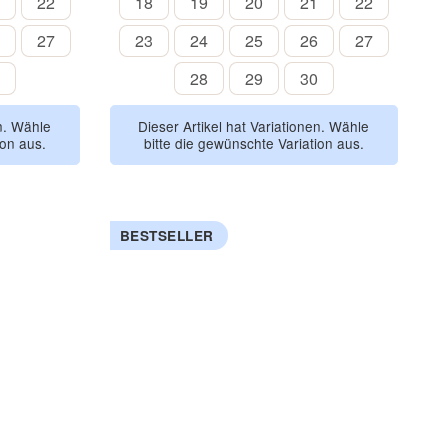
21
22
18
19
20
21
22
22
18
19
20
21
22
26
27
23
24
25
26
27
27
23
24
25
26
27
30
28
29
30
28
29
30
en. Wähle
Dieser Artikel hat Variationen. Wähle
ion aus.
bitte die gewünschte Variation aus.
BESTSELLER