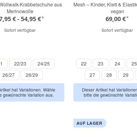
Wollwalk-Krabbelschuhe aus
Mesh – Kinder, Klett & Elast
Merinowolle
vegan
7,95 € -
54,95 €
69,00 €
*
*
Sofort verfügbar
Sofort verfügbar
Schiffchen
Fuchs
Regenbogen
Blanco
Rosa
Azur
A
20/21
22/23
24/25
22
23
24
21
22/23
24/25
22
23
24
25
26/27
28/29
27
28
29
26/27
28/29
27
28
29
Artikel hat Variationen. Wähle
Dieser Artikel hat Variation
ie gewünschte Variation aus.
bitte die gewünschte Variat
AUF LAGER