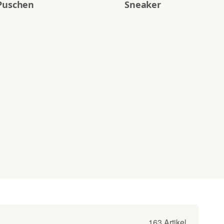
Puschen
Sneaker
163 Artikel