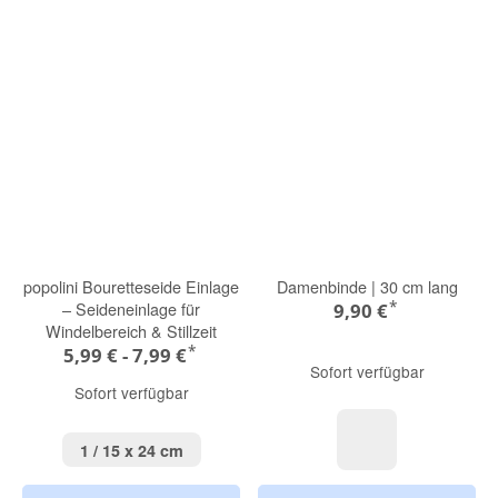
popolini Bouretteseide Einlage
Damenbinde | 30 cm lang
*
– Seideneinlage für
9,90 €
Windelbereich & Stillzeit
*
5,99 € -
7,99 €
Sofort verfügbar
Sofort verfügbar
1 / 15 x 24 cm
1 / 15 x 24 cm
Satin & Bio-Bau