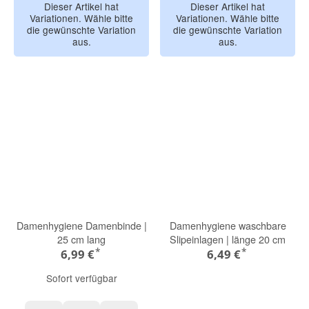
Dieser Artikel hat
Dieser Artikel hat
Variationen. Wähle bitte
Variationen. Wähle bitte
die gewünschte Variation
die gewünschte Variation
aus.
aus.
Damenhygiene Damenbinde |
Damenhygiene waschbare
25 cm lang
Slipeinlagen | länge 20 cm
*
*
6,99 €
6,49 €
Sofort verfügbar