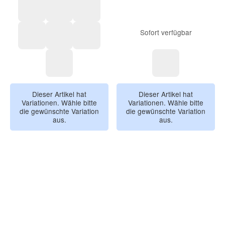
Spring
Flowers
Hearts
Sofort verfügbar
Purple feathers
Roses
Floral
Feathers
Birds
Dieser Artikel hat
Dieser Artikel hat
Variationen. Wähle bitte
Variationen. Wähle bitte
die gewünschte Variation
die gewünschte Variation
aus.
aus.