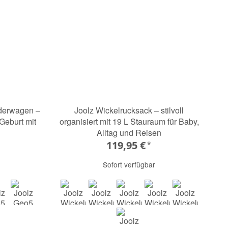
derwagen –
Joolz Wickelrucksack – stilvoll
Geburt mit
organisiert mit 19 L Stauraum für Baby,
Alltag und Reisen
119,95 €
*
Sofort verfügbar
upe
age green
space black
hazel brown
dark navy blue
sandy taupe
sage green
space black