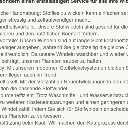
sondern einen erstklassigen Service für alle Ihre Wi
ache Handhabung: Stoffies zu wickeln kann einfacher sei
ger stressig und zeitaufwendiger macht.
ndheitsvorteile: Unsere Stoffwindeln sind gesund für die 
mieren und den natürlichen Komfort fördern.
vorteile: Unsere Windeln sind auf lange Sicht kosteneff
weniger ausgeben, während Sie gleichzeitig die gleiche Qu
ltfreundlich: Da unsere Windeln waschbar und wieder v
 beiträgt, unseren Planeten sauber zu halten.
dy: Mit unseren modernen Stoffwickelsystemen bleiben S
ern liegen auch im Trend.
eitigkeit: Mit der Vielzahl an Neuentwicklungen in den l
ation die passende Stoffwindel.
ourceneffizient: Trotz Waschmittel- und Wasserverbrauch
zu weiteren Kosteneinsparungen und einem geringeren ö
 Windel zählt: Indem Sie sich für Stoffwindeln entscheid
res Planeten zu verbessern.
rstützung beim Kauf: Wir machen den Kaufprozess durch