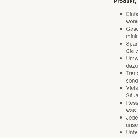
Produkt, 
Einf
weni
Gesu
mini
Spar
Sie 
Umwe
dazu
Tren
sond
Viels
Situ
Ress
was 
Jede
unse
Unte