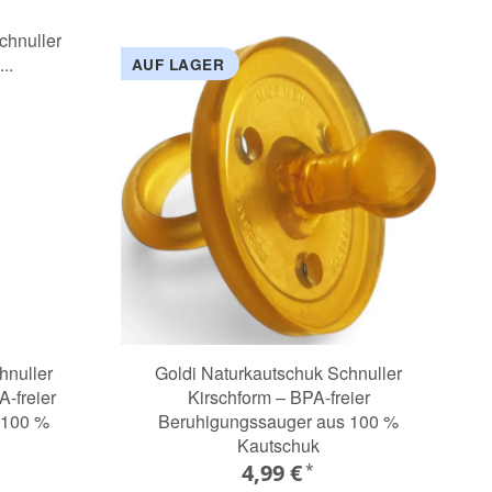
AUF LAGER
hnuller
Goldi Naturkautschuk Schnuller
-freier
Kirschform – BPA-freier
 100 %
Beruhigungssauger aus 100 %
Kautschuk
4,99 €
*