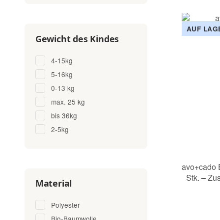
AUF LAG
Gewicht des Kindes
4-15kg
5-16kg
0-13 kg
max. 25 kg
bis 36kg
2-5kg
avo+cado 
Stk. – Zu
Material
Polyester
Bio-Baumwolle