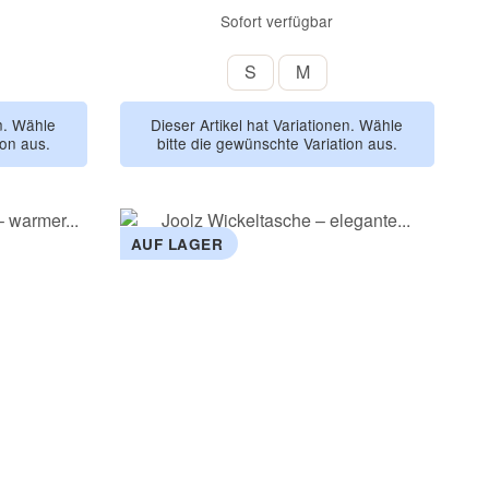
Sofort verfügbar
S
M
S
M
en. Wähle
Dieser Artikel hat Variationen. Wähle
ion aus.
bitte die gewünschte Variation aus.
AUF LAGER