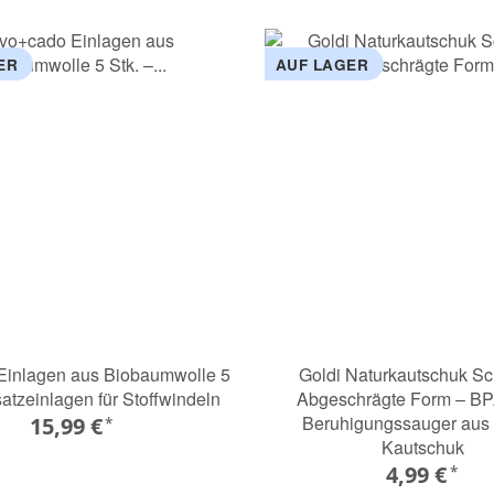
ER
AUF LAGER
Einlagen aus Biobaumwolle 5
Goldi Naturkautschuk Sc
satzeinlagen für Stoffwindeln
Abgeschrägte Form – BPA
Beruhigungssauger aus
15,99 €
*
Kautschuk
4,99 €
*