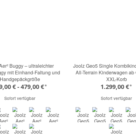
Aer² Buggy – ultraleichter
Joolz Geo5 Single Kombikin
gy mit Einhand-Faltung und
All-Terrain Kinderwagen ab 
Handgepäckgröße
XXL-Korb
9,00 € -
479,00 €
1.299,00 €
*
*
Sofort verfügbar
Sofort verfügbar
 brown
dark navy blue
sandy taupe
sage green
space black
hazel brown
dark navy blue
sandy ta
s