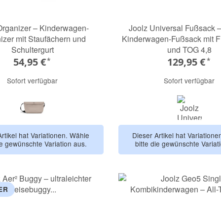
Organizer – Kinderwagen-
Joolz Universal Fußsack 
izer mit Staufächern und
Kinderwagen-Fußsack mit Fl
Schultergurt
und TOG 4,8
54,95 €
129,95 €
*
*
Sofort verfügbar
Sofort verfügbar
sandy taupe
hazel br
Artikel hat Variationen. Wähle
Dieser Artikel hat Variation
ie gewünschte Variation aus.
bitte die gewünschte Variat
ER