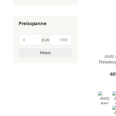
Preisspanne
EUR
Filtern
Joolz 
Reisebug
46
hazel