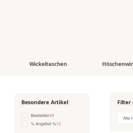
Wickeltaschen
Höschenwi
Filter
Besondere Artikel
Artikel gefunden
Bestseller
48
Alle 
Artikel gefunden
% Angebot %
10