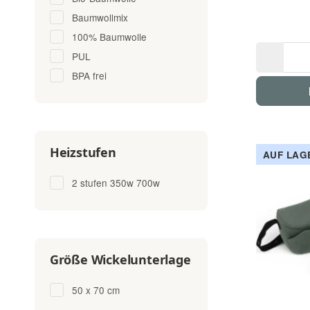
Baumwollmix
100% Baumwolle
PUL
BPA frei
Heizstufen
AUF LAG
2 stufen 350w 700w
Größe Wickelunterlage
50 x 70 cm