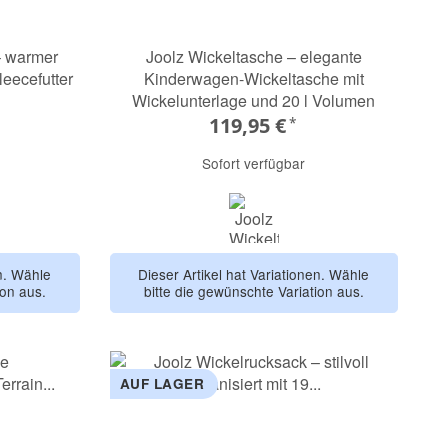
– warmer
Joolz Wickeltasche – elegante
eecefutter
Kinderwagen-Wickeltasche mit
Wickelunterlage und 20 l Volumen
119,95 €
*
Sofort verfügbar
own
space black
en. Wähle
Dieser Artikel hat Variationen. Wähle
ion aus.
bitte die gewünschte Variation aus.
AUF LAGER