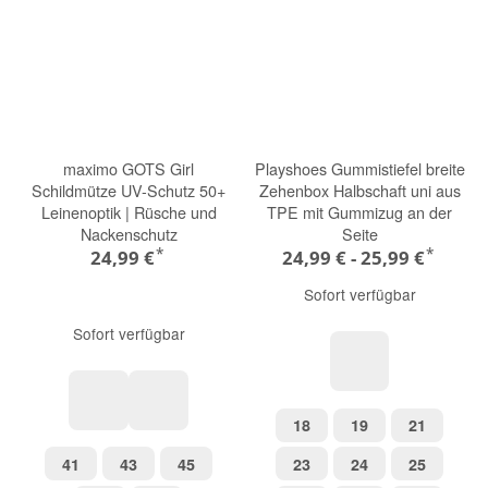
maximo GOTS Girl
Playshoes Gummistiefel breite
Schildmütze UV-Schutz 50+
Zehenbox Halbschaft uni aus
Leinenoptik | Rüsche und
TPE mit Gummizug an der
Nackenschutz
Seite
*
*
24,99 €
24,99 € -
25,99 €
Sofort verfügbar
Sofort verfügbar
grün
18
19
21
18
19
21
marmorrosa
wollweiß-blümchen
41
43
45
23
24
25
41
43
45
23
24
25