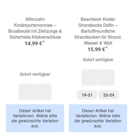
Affenzahn
Beachies® Kinder
Kinderportemonnaie –
Strandsocke Delfin –
Brustbeutel mit Ziehzunge &
Barfußfreundliche
Sicherheits-Klickverschluss
Strandsocken für Strand,
*
Wasser & Watt
14,99 €
*
15,99 €
Sofort verfügbar
Sofort verfügbar
pink
lapis
19-21
22-24
19-21
22-24
Hund
Vogel
Dieser Artikel hat
Dieser Artikel hat
Variationen. Wähle bitte
Variationen. Wähle bitte
die gewünschte Variation
die gewünschte Variation
aus.
aus.