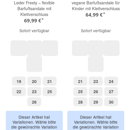
Leder Freely – flexible
vegane Barfußsandale für
Barfußsandale mit
Kinder mit Klettverschluss
*
Klettverschluss
64,99 €
*
69,99 €
Sofort verfügbar
Sofort verfügbar
Affenzahn
Elefant
Otter
Hase
Elefant
Flaming
Einhorn
Hai
19
20
21
21
23
24
19
20
21
21
23
24
22
23
25
25
26
27
22
23
25
25
26
27
26
28
29
30
26
28
29
30
Dieser Artikel hat
Dieser Artikel hat
Variationen. Wähle bitte
Variationen. Wähle bitte
die gewünschte Variation
die gewünschte Variation