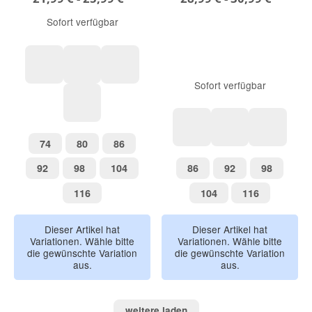
Sofort verfügbar
Sofort verfügbar
aquablau
pink
grün
marine
74
80
86
74
80
86
türkis/pink
pink/beere
grün/bla
92
98
104
86
92
98
92
98
104
86
92
98
116
104
116
116
104
116
Dieser Artikel hat
Dieser Artikel hat
Variationen. Wähle bitte
Variationen. Wähle bitte
die gewünschte Variation
die gewünschte Variation
aus.
aus.
weitere laden