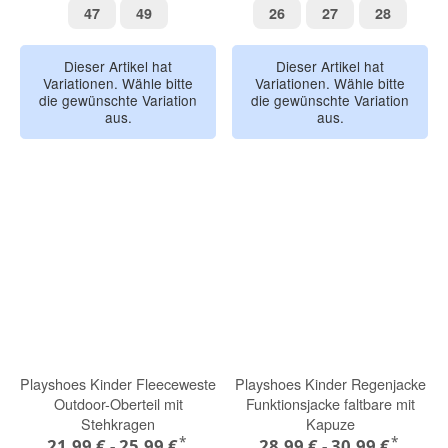
47
49
26
27
28
47
49
26
27
28
Dieser Artikel hat
Dieser Artikel hat
Variationen. Wähle bitte
Variationen. Wähle bitte
die gewünschte Variation
die gewünschte Variation
aus.
aus.
Playshoes Kinder Fleeceweste
Playshoes Kinder Regenjacke
Outdoor-Oberteil mit
Funktionsjacke faltbare mit
Stehkragen
Kapuze
*
*
21,99 € -
25,99 €
28,99 € -
30,99 €