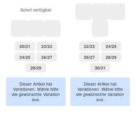
Sofort verfügbar
eukalyptus
zartrosa
marine
Schiffchen
Fuchs
Regenbogen
beige
20/21
22/23
22/23
24/25
20/21
22/23
22/23
24/25
24/25
26/27
26/27
28/29
24/25
26/27
26/27
28/29
28/29
30/31
28/29
30/31
Dieser Artikel hat
Dieser Artikel hat
Variationen. Wähle bitte
Variationen. Wähle bitte
die gewünschte Variation
die gewünschte Variation
aus.
aus.