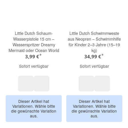
Little Dutch Schaum-
Little Dutch Schwimmweste
Wasserpistole 15 cm –
aus Neopren – Schwimmhilfe
Wasserspritzer Dreamy
für Kinder 2–3 Jahre (15–19
Mermaid oder Ocean World
kg)
*
*
3,99 €
34,99 €
Sofort verfügbar
Sofort verfügbar
Ocean World
Dreamy Mermaid
Ocean World
Dreamy Mer
Dieser Artikel hat
Dieser Artikel hat
Variationen. Wähle bitte
Variationen. Wähle bitte
die gewünschte Variation
die gewünschte Variation
aus.
aus.