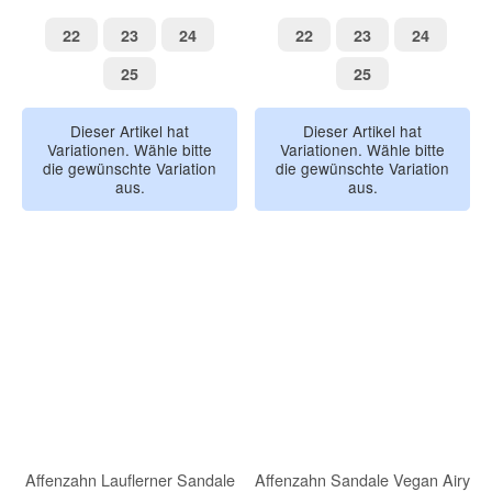
mattgelb
samtblau
cremeweiß
22
23
24
22
23
24
22
23
24
22
23
24
25
25
25
25
Dieser Artikel hat
Dieser Artikel hat
Variationen. Wähle bitte
Variationen. Wähle bitte
die gewünschte Variation
die gewünschte Variation
aus.
aus.
Affenzahn Lauflerner Sandale
Affenzahn Sandale Vegan Airy