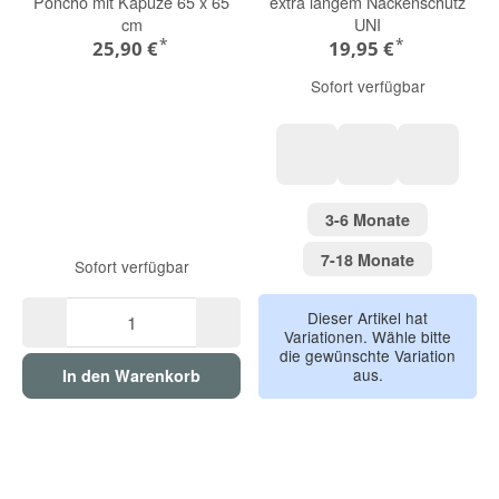
Poncho mit Kapuze 65 x 65
extra langem Nackenschutz
cm
UNI
*
*
25,90 €
19,95 €
Sofort verfügbar
peach
sky blue
coral
3-6 Monate
3-6 Monate
7-18 Monat
7-18 Monate
Sofort verfügbar
Dieser Artikel hat
Variationen. Wähle bitte
die gewünschte Variation
aus.
In den Warenkorb