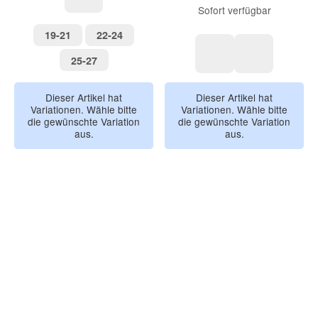
Sofort verfügbar
blau
19-21
22-24
19-21
22-24
25-27
25-27
Ocean World
Dreamy Mer
Dieser Artikel hat
Dieser Artikel hat
Variationen. Wähle bitte
Variationen. Wähle bitte
die gewünschte Variation
die gewünschte Variation
aus.
aus.