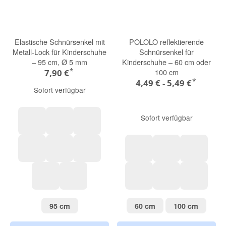
Elastische Schnürsenkel mit
POLOLO reflektierende
Metall-Lock für Kinderschuhe
Schnürsenkel für
– 95 cm, Ø 5 mm
Kinderschuhe – 60 cm oder
*
100 cm
7,90 €
*
4,49 € -
5,49 €
Sofort verfügbar
Sofort verfügbar
lila
weiß
beige
braun
blau
rosa
gelb
rot
blau
schwarz
grau
braun
weiß
orange
95 cm
60 cm
100 cm
95 cm
60 cm
100 cm