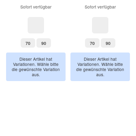
Sofort verfügbar
Sofort verfügbar
Fairy Blossom
kleine Gans
70
90
70
90
70
90
70
90
Dieser Artikel hat
Dieser Artikel hat
Variationen. Wähle bitte
Variationen. Wähle bitte
die gewünschte Variation
die gewünschte Variation
aus.
aus.