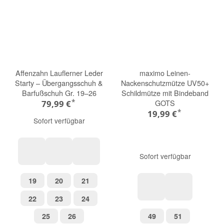
Affenzahn Lauflerner Leder
maximo Leinen-
Starty – Übergangsschuh &
Nackenschutzmütze UV50+
Barfußschuh Gr. 19–26
Schildmütze mit Bindeband
*
GOTS
79,99 €
*
19,99 €
Sofort verfügbar
Sofort verfügbar
Hai
Hase
Reh
19
20
21
19
20
21
22
23
24
22
23
24
mineral
beigemeliert
25
26
49
51
25
26
49
51