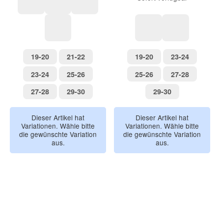
Muscheln
Einhorn
Hai
Dino
steingrün
königsblau
19-20
21-22
19-20
23-24
19-20
21-22
19-20
23-24
23-24
25-26
25-26
27-28
23-24
25-26
25-26
27-28
27-28
29-30
29-30
27-28
29-30
29-30
Dieser Artikel hat
Dieser Artikel hat
Variationen. Wähle bitte
Variationen. Wähle bitte
die gewünschte Variation
die gewünschte Variation
aus.
aus.