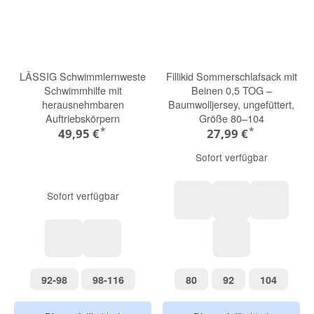
LÄSSIG Schwimmlernweste
Fillikid Sommerschlafsack mit
Schwimmhilfe mit
Beinen 0,5 TOG –
herausnehmbaren
Baumwolljersey, ungefüttert,
Auftriebskörpern
Größe 80–104
*
*
49,95 €
27,99 €
Sofort verfügbar
Sofort verfügbar
Dino blau
Hund beige
Wal grün
Blau Gelb
Rosa Orange
Pusteblume rosa
92-98
98-116
80
92
104
92-98
98-116
80
92
104