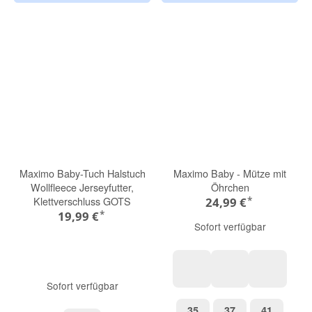
Maximo Baby-Tuch Halstuch
Maximo Baby - Mütze mit
Wollfleece Jerseyfutter,
Öhrchen
*
Klettverschluss GOTS
24,99 €
*
19,99 €
Sofort verfügbar
Sofort verfügbar
hellbraunmeliert
graumeliert
mineral-h
35
37
41
35
37
41