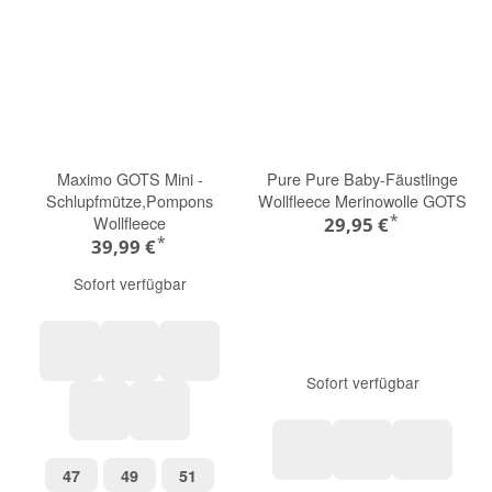
Maximo GOTS Mini -
Pure Pure Baby-Fäustlinge
Schlupfmütze,Pompons
Wollfleece Merinowolle GOTS
*
Wollfleece
29,95 €
*
39,99 €
Sofort verfügbar
Sofort verfügbar
Wildrose/rosso
Navy/indigo
mittelgrau
düne/kastanie-hellbraunmeliert
heiderosemeliert
47
49
51
47
49
51
marine
salbei
woll-wei