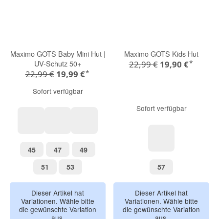
Maximo GOTS Baby Mini Hut |
Maximo GOTS Kids Hut
*
UV-Schutz 50+
22,99 €
19,90 €
*
22,99 €
19,99 €
Sofort verfügbar
Sofort verfügbar
graumeliert
chai tea
altindigo-weiß
45
47
49
45
47
49
puder
51
53
57
51
53
57
Dieser Artikel hat
Dieser Artikel hat
Variationen. Wähle bitte
Variationen. Wähle bitte
die gewünschte Variation
die gewünschte Variation
aus.
aus.