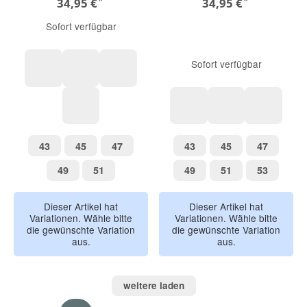
*
*
34,95 €
34,95 €
Sofort verfügbar
Sofort verfügbar
burgundy
salbei
haselnuss
grau-melange
salbei-kaschmir karo
haselnuss-rose 
kaschmir
43
45
47
43
45
47
43
45
47
43
45
47
49
51
49
51
53
49
51
49
51
53
Dieser Artikel hat
Dieser Artikel hat
Variationen. Wähle bitte
Variationen. Wähle bitte
die gewünschte Variation
die gewünschte Variation
aus.
aus.
weitere laden