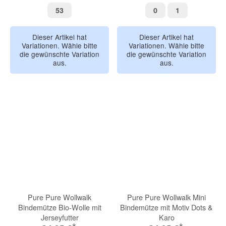
53
0
1
53
0
1
Dieser Artikel hat
Dieser Artikel hat
Variationen. Wähle bitte
Variationen. Wähle bitte
die gewünschte Variation
die gewünschte Variation
aus.
aus.
Pure Pure Wollwalk
Pure Pure Wollwalk Mini
Bindemütze Bio-Wolle mit
Bindemütze mit Motiv Dots &
Jerseyfutter
Karo