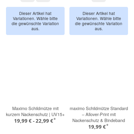
Dieser Artikel hat
Dieser Artikel hat
Variationen. Wähle bitte
Variationen. Wähle bitte
die gewünschte Variation
die gewünschte Variation
aus.
aus.
Maximo Schildmütze mit
maximo Schildmütze Standard
kurzem Nackenschutz | UV15+
– Allover-Print mit
*
Nackenschutz & Bindeband
19,99 € -
22,99 €
*
19,99 €