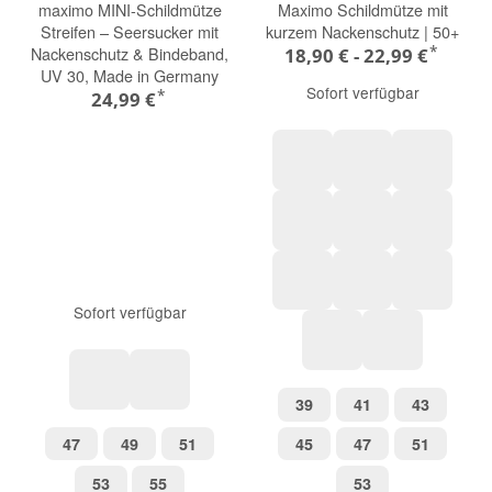
maximo MINI-Schildmütze
Maximo Schildmütze mit
Streifen – Seersucker mit
kurzem Nackenschutz | 50+
*
Nackenschutz & Bindeband,
18,90 € -
22,99 €
UV 30, Made in Germany
Sofort verfügbar
*
24,99 €
altindigo-weiß-streifen
frostgrün
foxglove
altrosa
walnuss
weiß
Sofort verfügbar
beigemeliert
marine streifen
flint ston
graumeliert-auto
flieder-marge
39
41
43
39
41
43
rosa nelke-streifen
denim-streifen
47
49
51
45
47
51
47
49
51
45
47
51
53
55
53
53
55
53