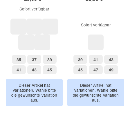
Sofort verfügbar
Sofort verfügbar
mittelgraumeliert
navymeliert
heiderosemeliert
düne
braunmeliert
wollweiß
35
37
39
39
41
43
35
37
39
39
41
43
41
43
45
45
47
49
41
43
45
45
47
49
Dieser Artikel hat
Dieser Artikel hat
Variationen. Wähle bitte
Variationen. Wähle bitte
die gewünschte Variation
die gewünschte Variation
aus.
aus.