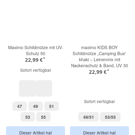
Maximo Schildmütze mit UV-
maximo KIDS BOY
Schutz 50
Schildmütze „Camping Bus“
*
khaki – Leinenmix mit
22,99 €
Nackenschutz & Band, UV 30
Sofort verfügbar
*
22,99 €
rauchblau Haie
blue washed-hai
Sofort verfügbar
47
49
51
47
49
51
53
55
49/51
53/55
53
55
49/51
53/55
Dieser Artikel hat
Dieser Artikel hat