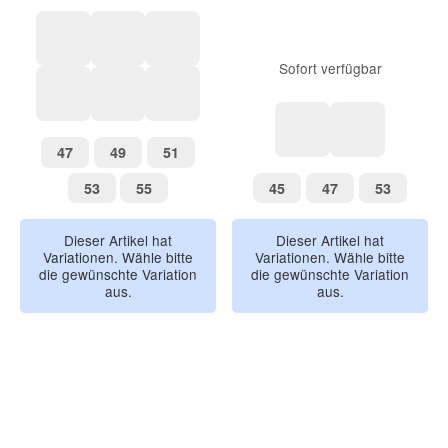
Sofort verfügbar
kieselgrau-krokodil
rosé-regenbogen
graublau-schmetterling
blue fog-gelb blumen
navy UPF 50
flint stone UPF 15
47
49
51
47
49
51
meeresgrün
beigemeliert
53
55
45
47
53
53
55
45
47
53
Dieser Artikel hat
Dieser Artikel hat
Variationen. Wähle bitte
Variationen. Wähle bitte
die gewünschte Variation
die gewünschte Variation
aus.
aus.