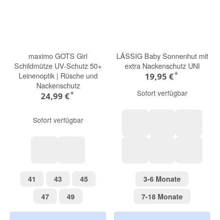
maximo GOTS Girl
LÄSSIG Baby Sonnenhut mit
Schildmütze UV-Schutz 50+
extra Nackenschutz UNI
*
Leinenoptik | Rüsche und
19,95 €
Nackenschutz
Sofort verfügbar
*
24,99 €
Sofort verfügbar
blau
grün
pink
marmorrosa
wollweiß-blümchen
yellow
blue
sea salt
41
43
45
3-6 Monate
41
43
45
3-6 Monate
47
49
7-18 Monat
47
49
7-18 Monate