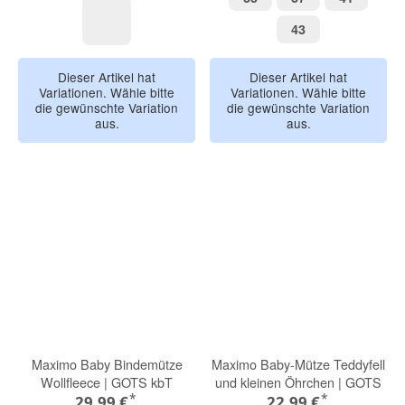
43
43
navymeliert
Dieser Artikel hat
Dieser Artikel hat
Variationen. Wähle bitte
Variationen. Wähle bitte
die gewünschte Variation
die gewünschte Variation
aus.
aus.
Maximo Baby Bindemütze
Maximo Baby-Mütze Teddyfell
Wollfleece | GOTS kbT
und kleinen Öhrchen | GOTS
*
*
29,99 €
22,99 €