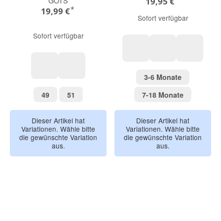
GOTS
19,95 €
*
19,99 €
Sofort verfügbar
Sofort verfügbar
peach
sky blue
coral
3-6 Monate
3-6 Monate
mineral
beigemeliert
49
51
7-18 Monat
49
51
7-18 Monate
Dieser Artikel hat
Dieser Artikel hat
Variationen. Wähle bitte
Variationen. Wähle bitte
die gewünschte Variation
die gewünschte Variation
aus.
aus.