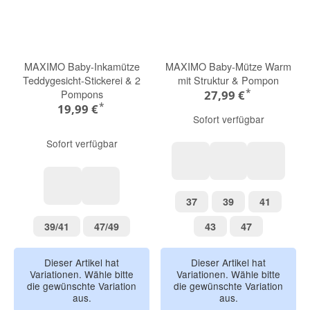
MAXIMO Baby-Inkamütze
MAXIMO Baby-Mütze Warm
Teddygesicht-Stickerei & 2
mit Struktur & Pompon
*
Pompons
27,99 €
*
19,99 €
Sofort verfügbar
Sofort verfügbar
herbalmeliert
rosameliert
braunmel
37
39
41
37
39
41
natur
braun
39/41
47/49
43
47
39/41
47/49
43
47
Dieser Artikel hat
Dieser Artikel hat
Variationen. Wähle bitte
Variationen. Wähle bitte
die gewünschte Variation
die gewünschte Variation
aus.
aus.