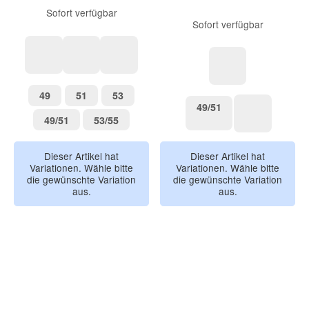
Sofort verfügbar
Sofort verfügbar
grüngrau-dino
lilas pferd/rosa
Camping / braun/blue
schmetterling/ro
49
51
53
49
51
53
49/51
49/51
49/51
53/55
49/51
53/55
53/55
Dieser Artikel hat
Dieser Artikel hat
Variationen. Wähle bitte
Variationen. Wähle bitte
die gewünschte Variation
die gewünschte Variation
aus.
aus.