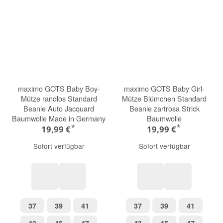
maximo GOTS Baby Boy-
maximo GOTS Baby Girl-
Mütze randlos Standard
Mütze Blümchen Standard
Beanie Auto Jacquard
Beanie zartrosa Strick
Baumwolle Made in Germany
Baumwolle
*
*
19,99 €
19,99 €
Sofort verfügbar
Sofort verfügbar
Jeep beige
Auto grün
muschelrosa
Jacquard Mar
37
39
41
37
39
41
37
39
41
37
39
41
43
45
47
43
45
47