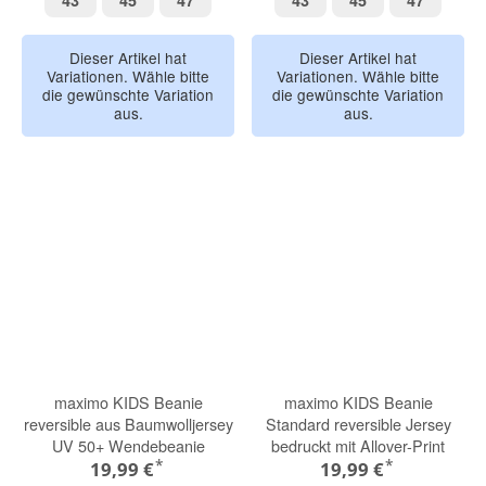
43
45
47
43
45
47
Dieser Artikel hat
Dieser Artikel hat
Variationen. Wähle bitte
Variationen. Wähle bitte
die gewünschte Variation
die gewünschte Variation
aus.
aus.
maximo KIDS Beanie
maximo KIDS Beanie
reversible aus Baumwolljersey
Standard reversible Jersey
UV 50+ Wendebeanie
bedruckt mit Allover-Print
*
*
19,99 €
19,99 €