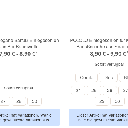
egane Barfuß-Einlegesohlen
POLOLO Einlegesohlen für K
aus Bio-Baumwolle
Barfußschuhe aus Seaqu
7,90 € -
8,90 €
8,90 € -
9,90 €
*
Sofort verfügbar
Comic
Dino
Comic
Dino
B
Sofort verfügbar
24
25
26
24
25
26
27
27
28
30
29
30
27
28
30
29
30
Artikel hat Variationen. Wähle
Dieser Artikel hat Variation
ie gewünschte Variation aus.
bitte die gewünschte Variat