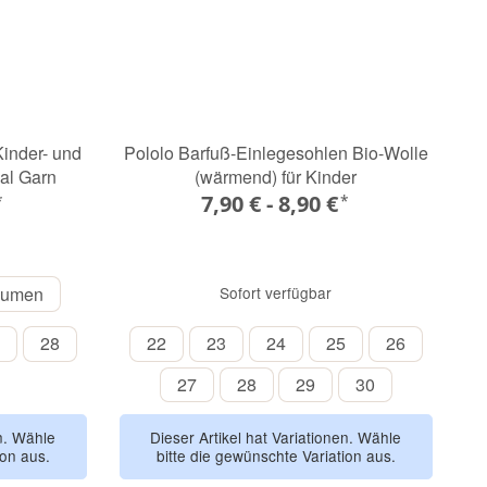
inder- und
Pololo Barfuß-Einlegesohlen Bio-Wolle
al Garn
(wärmend) für Kinder
7,90 € -
8,90 €
*
*
Blumen
lumen
Sofort verfügbar
27
28
22
23
24
25
26
28
22
23
24
25
26
27
28
29
30
27
28
29
30
en. Wähle
Dieser Artikel hat Variationen. Wähle
ion aus.
bitte die gewünschte Variation aus.