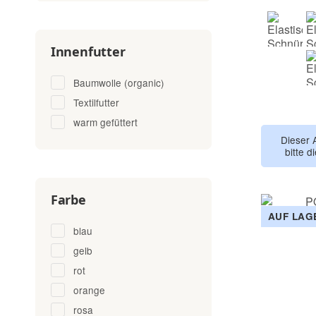
Innenfutter
lila
Baumwolle (organic)
Textilfutter
warm gefüttert
Dieser 
bitte d
Farbe
AUF LAG
blau
gelb
rot
orange
rosa