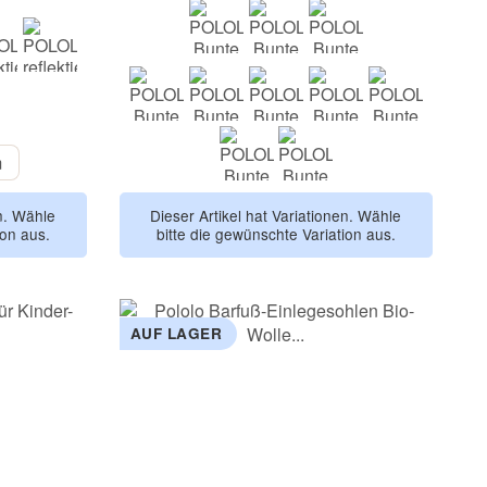
60 cm
70 cm
90 cm
raun
weiß
grün
rot
gelb
braun
blau
100 cm
m
rosa
hellblau
en. Wähle
Dieser Artikel hat Variationen. Wähle
ion aus.
bitte die gewünschte Variation aus.
AUF LAGER