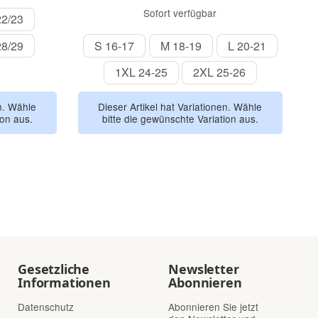
Sofort verfügbar
22/23
22/23
28/29
S 16-17
M 18-19
L 20-21
28/29
S 16-17
M 18-19
L 20-21
1XL 24-25
2XL 25-26
1XL 24-25
2XL 25-26
en. Wähle
Dieser Artikel hat Variationen. Wähle
ion aus.
bitte die gewünschte Variation aus.
Gesetzliche
Newsletter
Informationen
Abonnieren
Datenschutz
Abonnieren Sie jetzt