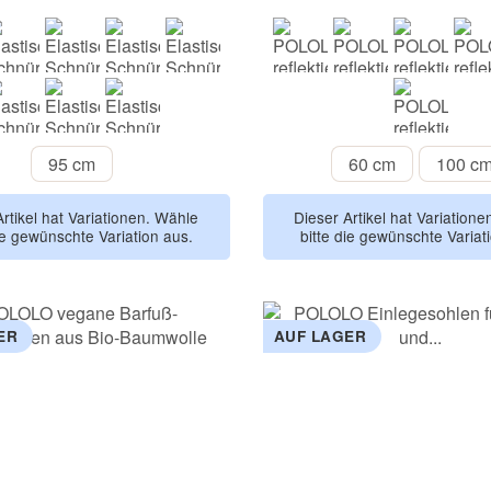
weiß
beige
braun
blau
gelb
rot
blau
b
rosa
schwarz
grau
orange
95 cm
60 cm
95 cm
60 cm
100 c
Artikel hat Variationen. Wähle
Dieser Artikel hat Variation
ie gewünschte Variation aus.
bitte die gewünschte Variat
ER
AUF LAGER