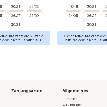
18/19
20/21
22/23
18/19
20/21
19
20/21
22/23
18/19
20/21
24/25
26/27
28/29
24/25
26/27
25
26/27
28/29
24/25
26/27
30/31
30/31
30/31
30/31
Artikel hat Variationen. Wähle
Dieser Artikel hat Variation
ie gewünschte Variation aus.
bitte die gewünschte Variat
Zahlungsarten
Allgemeines
Hersteller
Wir über uns