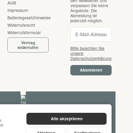
den Newsletter und
AGB
verpassen Sie keine
Impressum
Angebote. Die
Abmeldung ist
Batteriegesetzhinweise
jederzeit möglich.
Widerrufsrecht
Newsletter Abonnie
Newsletter Abonnieren
Widerrufsformular
Vertrag
widerrufen
Bitte beachten Sie
unsere
Datenschutzerklärung
Abonnieren
Alle akzeptieren
y,
it
Ablehnen
Konfigurieren