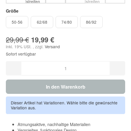
feder - beige
anthrazit-weiß-streifen
meeresgrün
jeans
altindigo-weiß-streifen
chai tea
Größe
50-56
62/68
74/80
86/92
50-56
62/68
74/80
86/92
29,99 €
19,99 €
inkl. 19% USt. , zzgl.
Versand
Sofort verfügbar
In den Warenkorb
Dieser Artikel hat Variationen. Wähle bitte die gewünschte
Variation aus.
Atmungsaktive, nachhaltige Materialien
Verspieltes, funktionales Design