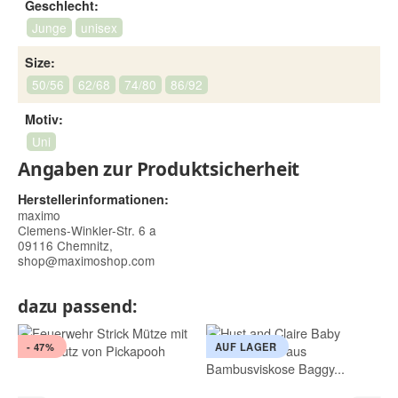
Geschlecht:
Junge
unisex
Size:
50/56
62/68
74/80
86/92
Motiv:
Uni
Angaben zur Produktsicherheit
Herstellerinformationen:
maximo
Clemens-Winkler-Str. 6 a
09116 Chemnitz,
shop@maximoshop.com
dazu passend:
- 47%
AUF LAGER