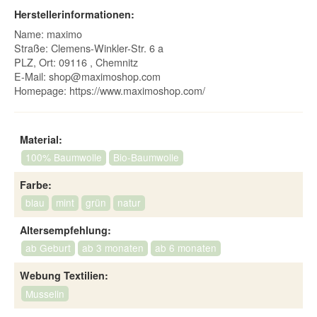
Herstellerinformationen:
Name: maximo
Straße: Clemens-Winkler-Str. 6 a
PLZ, Ort: 09116 , Chemnitz
E-Mail:
shop@maximoshop.com
Homepage:
https://www.maximoshop.com/
Material:
100% Baumwolle
Bio-Baumwolle
Farbe:
blau
mint
grün
natur
Altersempfehlung:
ab Geburt
ab 3 monaten
ab 6 monaten
Webung Textilien:
Musselin