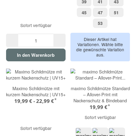
39
41
43
39
41
43
45
47
51
45
47
51
53
53
Sofort verfügbar
Dieser Artikel hat
Variationen. Wähle bitte
die gewünschte Variation
aus.
In den Warenkorb
Maximo Schildmütze mit
maximo Schildmütze Standard
kurzem Nackenschutz | UV15+
– Allover-Print mit
*
Nackenschutz & Bindeband
19,99 € -
22,99 €
*
19,99 €
Sofort verfügbar
Sofort verfügbar