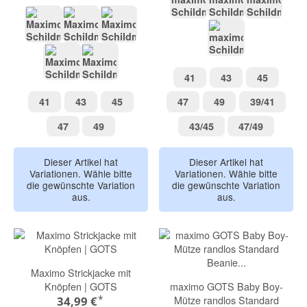
erdnuss-dschungeltiere
stroh-grasgrün-t
milk whit
altrosa
rust-weiß-punkte
blassrosa-dusty
muschelrose-pfir
41
43
45
41
43
45
hellkrokus
margerite
41
43
45
47
49
39/41
41
43
45
47
49
39/41
47
49
43/45
47/49
47
49
43/45
47/49
Dieser Artikel hat
Dieser Artikel hat
Variationen. Wähle bitte
Variationen. Wähle bitte
die gewünschte Variation
die gewünschte Variation
aus.
aus.
Maximo Strickjacke mit
Knöpfen | GOTS
maximo GOTS Baby Boy-
*
Mütze randlos Standard
34,99 €