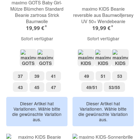
maximo GOTS Baby Girl-
Mütze Blümchen Standard
maximo KIDS Beanie
Beanie zartrosa Strick
reversible aus Baumwolljersey
Baumwolle
UV 50+ Wendebeanie
*
*
19,99 €
19,99 €
Sofort verfügbar
Sofort verfügbar
muschelrosa
Jacquard Margerite
grüngrau-dino
lilas pferd/rosa
Camping 
37
39
41
49
51
53
37
39
41
49
51
53
43
45
47
49/51
53/55
43
45
47
49/51
53/55
Dieser Artikel hat
Dieser Artikel hat
Variationen. Wähle bitte
Variationen. Wähle bitte
die gewünschte Variation
die gewünschte Variation
aus.
aus.