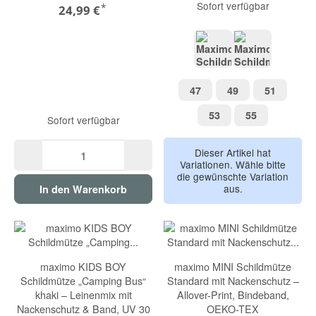
Sofort verfügbar
*
24,99 €
rauchblau Haie
blue washed-
47
49
51
47
49
51
53
55
53
55
Sofort verfügbar
Dieser Artikel hat
Variationen. Wähle bitte
die gewünschte Variation
aus.
In den Warenkorb
maximo KIDS BOY
maximo MINI Schildmütze
Schildmütze „Camping Bus“
Standard mit Nackenschutz –
khaki – Leinenmix mit
Allover-Print, Bindeband,
Nackenschutz & Band, UV 30
OEKO-TEX