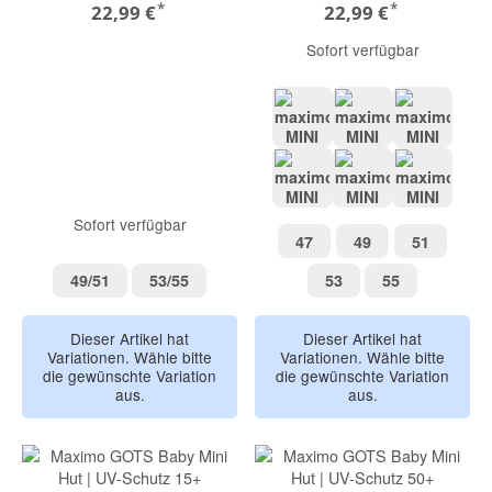
*
*
22,99 €
22,99 €
Sofort verfügbar
kieselgrau-krokodil
rosé-regenboge
graublau
blue fog-gelb blumen
navy UPF 50
flint sto
Sofort verfügbar
47
49
51
47
49
51
49/51
53/55
53
55
49/51
53/55
53
55
Dieser Artikel hat
Dieser Artikel hat
Variationen. Wähle bitte
Variationen. Wähle bitte
die gewünschte Variation
die gewünschte Variation
aus.
aus.