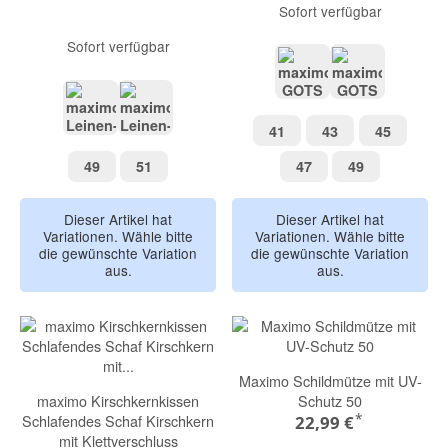
Sofort verfügbar
Sofort verfügbar
marmorrosa
wollweiß-bl
41
43
45
41
43
45
mineral
beigemeliert
49
51
47
49
49
51
47
49
Dieser Artikel hat
Dieser Artikel hat
Variationen. Wähle bitte
Variationen. Wähle bitte
die gewünschte Variation
die gewünschte Variation
aus.
aus.
Maximo Schildmütze mit UV-
maximo Kirschkernkissen
Schutz 50
*
Schlafendes Schaf Kirschkern
22,99 €
mit Klettverschluss