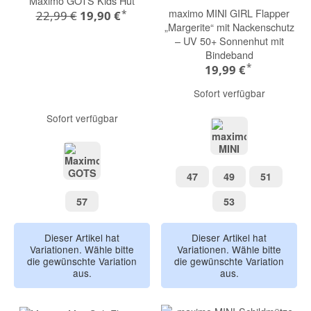
Maximo GOTS Kids Hut
maximo MINI GIRL Flapper
*
22,99 €
19,90 €
„Margerite“ mit Nackenschutz
– UV 50+ Sonnenhut mit
Bindeband
*
19,99 €
Sofort verfügbar
Sofort verfügbar
lightjade
47
49
51
47
49
51
puder
57
53
57
53
Dieser Artikel hat
Dieser Artikel hat
Variationen. Wähle bitte
Variationen. Wähle bitte
die gewünschte Variation
die gewünschte Variation
aus.
aus.