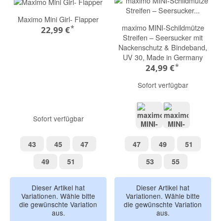
Maximo Mini Girl- Flapper
maximo MINI-Schildmütze
*
22,99 €
Streifen – Seersucker mit
Nackenschutz & Bindeband,
UV 30, Made in Germany
*
24,99 €
Sofort verfügbar
Sofort verfügbar
rosa nelke-streifen
denim-streif
43
45
47
47
49
51
43
45
47
47
49
51
49
51
53
55
49
51
53
55
Dieser Artikel hat
Dieser Artikel hat
Variationen. Wähle bitte
Variationen. Wähle bitte
die gewünschte Variation
die gewünschte Variation
aus.
aus.