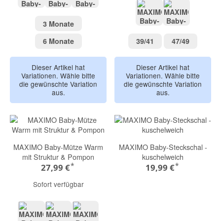
herbalmeliert
rosameliert
braunmeliert
3 Monate
3 Monate
natur
braun
6 Monate
39/41
47/49
6 Monate
39/41
47/49
Dieser Artikel hat
Dieser Artikel hat
Variationen. Wähle bitte
Variationen. Wähle bitte
die gewünschte Variation
die gewünschte Variation
aus.
aus.
MAXIMO Baby-Mütze Warm
MAXIMO Baby-Steckschal -
mit Struktur & Pompon
kuschelweich
*
*
27,99 €
19,99 €
Sofort verfügbar