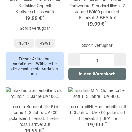
Kleinkind Cap mit
Farbverlauf Standard lilas 1–3
Klettverschluss weiß
Jahre UV400 polarisiert
*
Filterkat. 3 BPA-frei
19,99 €
*
19,99 €
Sofort verfügbar
45/47
49/51
45/47
49/51
Sofort verfügbar
Dieser Artikel hat
Variationen. Wähle bitte
die gewünschte Variation
aus.
In den Warenkorb
maximo Sonnenbrille Kids
maximo MINI-Sonnenbrille soft
round 1–3 Jahre UV400
1–3 Jahre | UV 400 polarisiert
polarisiert Filterkat. 3 retro-
| Filterkat. 3 | BPA-frei
*
rosa Farbverlauf
19,99 €
*
19,99 €