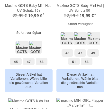
Maximo GOTS Baby Mini Hut |
Maximo GOTS Baby Mini Hut |
UV-Schutz 15+
UV-Schutz 50+
*
*
22,99 €
19,99 €
22,99 €
19,99 €
Sofort verfügbar
Sofort verfügbar
graumeliert
chai tea
altindigo
45
47
49
45
47
49
meeresgrün
beigemeliert
45
47
53
51
53
45
47
53
51
53
Dieser Artikel hat
Dieser Artikel hat
Variationen. Wähle bitte
Variationen. Wähle bitte
die gewünschte Variation
die gewünschte Variation
aus.
aus.