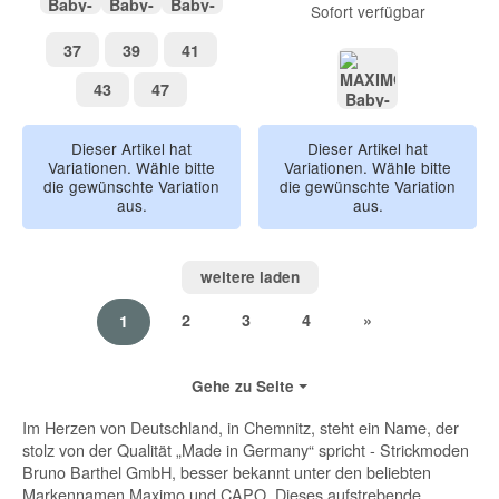
Sofort verfügbar
herbalmeliert
rosameliert
braunmeliert
37
39
41
37
39
41
43
47
43
47
braunmeliert
Dieser Artikel hat
Dieser Artikel hat
Variationen. Wähle bitte
Variationen. Wähle bitte
die gewünschte Variation
die gewünschte Variation
aus.
aus.
weitere laden
2
3
4
»
1
Gehe zu Seite
Im Herzen von Deutschland, in Chemnitz, steht ein Name, der
stolz von der Qualität „Made in Germany“ spricht - Strickmoden
Bruno Barthel GmbH, besser bekannt unter den beliebten
Markennamen Maximo und CAPO. Dieses aufstrebende