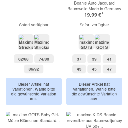
Beanie Auto Jacquard
Baumwolle Made in Germany
*
19,99 €
Sofort verfügbar
Sofort verfügbar
blau
beigemeliert
Jeep beige
Auto grün
62/68
74/80
37
39
41
62/68
74/80
37
39
41
86/92
43
45
47
86/92
43
45
47
Dieser Artikel hat
Dieser Artikel hat
Variationen. Wähle bitte
Variationen. Wähle bitte
die gewünschte Variation
die gewünschte Variation
aus.
aus.