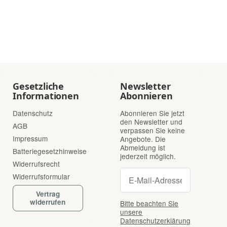
Gesetzliche
Newsletter
Informationen
Abonnieren
Datenschutz
Abonnieren Sie jetzt
den Newsletter und
AGB
verpassen Sie keine
Impressum
Angebote. Die
Abmeldung ist
Batteriegesetzhinweise
jederzeit möglich.
Widerrufsrecht
Newsletter Abonnie
Newsletter Abonnieren
Widerrufsformular
Vertrag
widerrufen
Bitte beachten Sie
unsere
Datenschutzerklärung