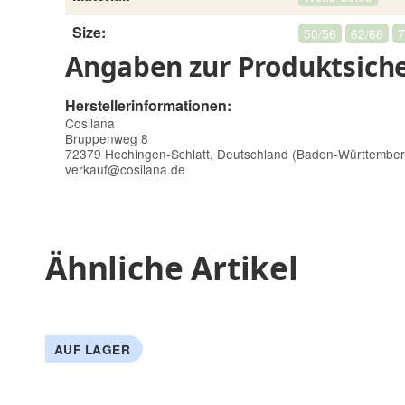
Size:
50/56
62/68
7
Angaben zur Produktsiche
Herstellerinformationen:
Cosilana
Bruppenweg 8
72379 Hechingen-Schlatt, Deutschland (Baden-Württembe
verkauf@cosilana.de
Ähnliche Artikel
AUF LAGER