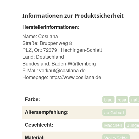
Informationen zur Produktsicherheit
Herstellerinformationen:
Name: Cosilana
Straße: Bruppenweg 8
PLZ, Ort: 72379 , Hechingen-Schlatt
Land: Deutschland
Bundesland: Baden-Württemberg
E-Mail:
verkauf@cosilana.de
Homepage:
https://www.cosilana.de
Farbe:
blau
rosa
nat
Altersempfehlung:
ab Geburt
Geschlecht:
Mädchen
Jung
Material:
Wolle-Seide