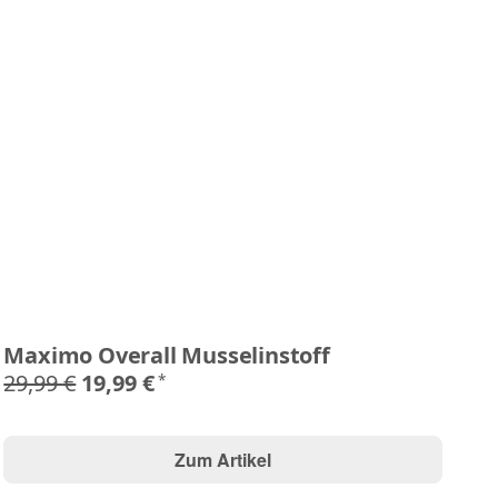
Maximo Overall Musselinstoff
E
U
29,99 €
19,99 €
*
77
Zum Artikel