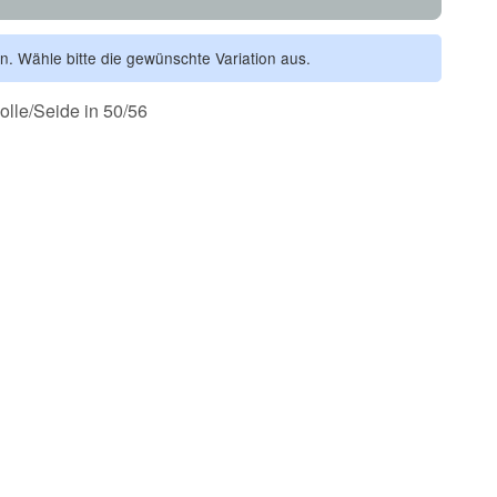
en. Wähle bitte die gewünschte Variation aus.
le/Seide in 50/56