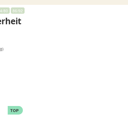
4/80
86/92
rheit
rg)
TOP