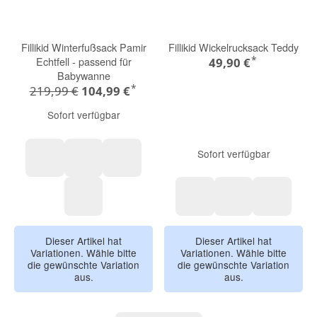
Fillikid Winterfußsack Pamir
Fillikid Wickelrucksack Teddy
*
Echtfell - passend für
49,90 €
Babywanne
*
219,99 €
104,99 €
Sofort verfügbar
Sofort verfügbar
champagner
ebenholz
hellgrau meliert
pistazie
sand beige
stone grey
schwarz
Dieser Artikel hat
Dieser Artikel hat
Variationen. Wähle bitte
Variationen. Wähle bitte
die gewünschte Variation
die gewünschte Variation
aus.
aus.