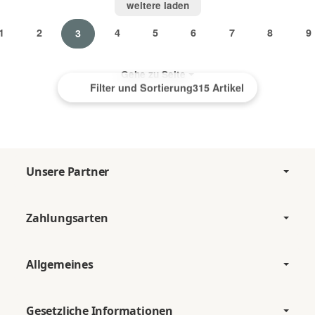
weitere laden
1
2
4
5
6
7
8
9
3
Gehe zu Seite
Filter und Sortierung
315 Artikel
Unsere Partner
Zahlungsarten
Allgemeines
Gesetzliche Informationen