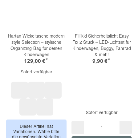
Hartan Wickeltasche modern
Fillikid Sicherheitslicht Easy
style Selection – stylische
Fix 2 Stück – LED-Lichtset für
Organizing-Bag für deinen
Kinderwagen, Buggy, Fahrrad
Kinderwagen
& mehr
*
*
129,00 €
9,90 €
Sofort verfügbar
walnut grey | 605
hazel | 606
butterfly pea | 607
Sofort verfügbar
pistachio | 608
peanut | 609
Dieser Artikel hat
Variationen. Wähle bitte
die gewünschte Variation