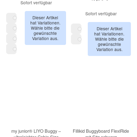
Sofort verfügbar
Sofort verfügbar
Dieser Artikel
hat Variationen.
Mocca Brown
Wähle bitte die
Dieser Artikel
gewünschte
hat Variationen.
Sandstone Beige
Light Grey
Variation aus.
Wähle bitte die
gewünschte
Olive Green
Dark Grey
Variation aus.
Pure Black
my junior® LIYO Buggy –
Fillikid Buggyboard FlexiRide
ultraleichter Cabin Size
mit Sitz schwarz