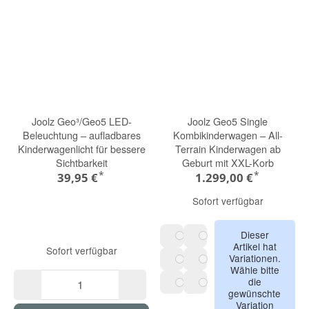
Joolz Geo³/Geo5 LED-
Joolz Geo5 Single
Beleuchtung – aufladbares
Kombikinderwagen – All-
Kinderwagenlicht für bessere
Terrain Kinderwagen ab
Sichtbarkeit
Geburt mit XXL-Korb
*
*
39,95 €
1.299,00 €
Sofort verfügbar
Dieser
Artikel hat
hazel brown
dark navy blue
Sofort verfügbar
Variationen.
Wähle bitte
sandy taupe
sage green
die
gewünschte
space black
forest green
Variation