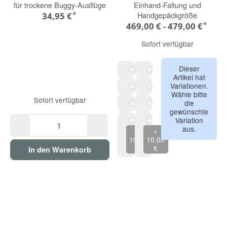
für trockene Buggy-Ausflüge
Einhand-Faltung und
*
Handgepäckgröße
34,95 €
*
469,00 € -
479,00 €
Sofort verfügbar
Dieser
Artikel hat
hazel brown
dark navy blue
Variationen.
Wähle bitte
sandy taupe
sage green
Sofort verfügbar
die
gewünschte
space black
forest green
Variation
aus.
pebble grey
calming beige
+
+
10,00
10,00
€
€
In den Warenkorb