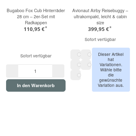
Bugaboo Fox Cub Hinterräder
Avionaut Airby Reisebuggy –
28 cm – 2er-Set mit
ultrakompakt, leicht & cabin
Radkappen
size
*
*
110,95 €
399,95 €
Sofort verfügbar
Dieser Artikel
Sofort verfügbar
hat
Beige
Olive
Variationen.
Wähle bitte
Schwarz
Burgundy
die
gewünschte
Blue
Variation aus.
In den Warenkorb