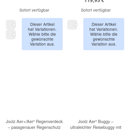
119,95 €
Sofort verfügbar
Sofort verfügbar
Dieser Artikel
Dieser Artikel
hat Variationen.
hat Variationen.
hazel brown
space black
Wähle bitte die
Wähle bitte die
gewünschte
gewünschte
forest green
Variation aus.
Variation aus.
Joolz Aer+/Aer² Regenverdeck
Joolz Aer² Buggy –
– passgenauer Regenschutz
ultraleichter Reisebuggy mit