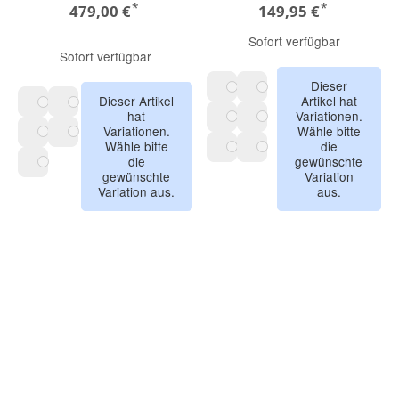
*
*
479,00 €
149,95 €
Sofort verfügbar
Sofort verfügbar
Dieser
Dieser Artikel
Artikel hat
MIDNIGHT BLACK
GREY MELANGE
hat
Variationen.
Heritage black
Forest green
Variationen.
Wähle bitte
PINE GREEN
DARK CHERRY
Wähle bitte
die
Deep indigo
Desert Taupe
die
gewünschte
Noir MIDNIGHT GREEN
DESERT TAUPE
gewünschte
Variation
Dusty Pink
Variation aus.
aus.