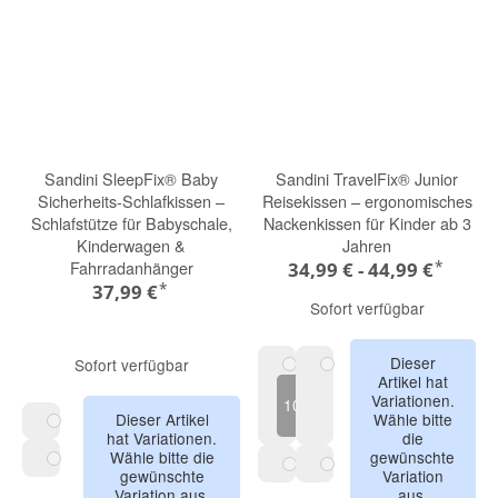
Sandini SleepFix® Baby
Sandini TravelFix® Junior
Sicherheits-Schlafkissen –
Reisekissen – ergonomisches
Schlafstütze für Babyschale,
Nackenkissen für Kinder ab 3
Kinderwagen &
Jahren
*
Fahrradanhänger
34,99 € -
44,99 €
*
37,99 €
Sofort verfügbar
Dieser
Sofort verfügbar
Artikel hat
Anthrazit Outlast
Schwarz
+
Variationen.
10,00
Dieser Artikel
Wähle bitte
€
hat Variationen.
die
Anthrazit
Wähle bitte die
gewünschte
gewünschte
Variation
Nature
Leopard
Rosa
Variation aus.
aus.