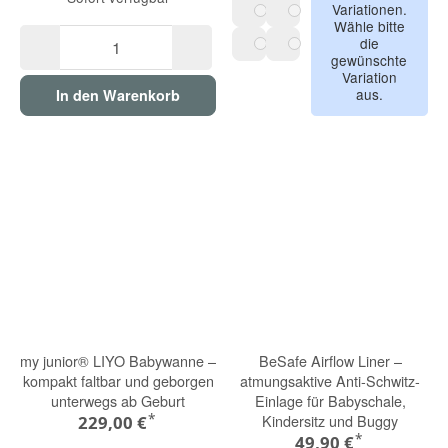
Variationen.
Wähle bitte
sandy taupe
sage green
die
gewünschte
space black
forest green
Variation
aus.
In den Warenkorb
my junior® LIYO Babywanne –
BeSafe Airflow Liner –
kompakt faltbar und geborgen
atmungsaktive Anti-Schwitz-
unterwegs ab Geburt
Einlage für Babyschale,
*
Kindersitz und Buggy
229,00 €
*
49,90 €