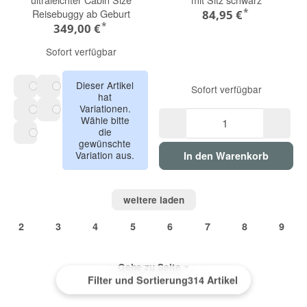
*
Reisebuggy ab Geburt
84,95 €
*
349,00 €
Sofort verfügbar
Dieser Artikel
Sofort verfügbar
hat
Mocca Brown
Sandstone Beige
Variationen.
Wähle bitte
Olive Green
Pure Black
die
gewünschte
Pure Beige
Variation aus.
In den Warenkorb
weitere laden
2
3
4
5
6
7
8
9
Gehe zu Seite
Filter und Sortierung
314 Artikel