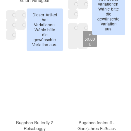
Sofort verfügbar
Variationen.
Wähle bitte
butterfly pea 607
pistachio 608
die
Dieser Artikel
gewünschte
peanut 609
hat
walnut grey 605
hazel 606
Variation
Variationen.
aus.
Wähle bitte
butterfly pea 607
pistachio 608
ohne Handbremse
mit Hamdbremse
+
die
50,00
gewünschte
peanut 609
€
Variation aus.
Bugaboo Butterfly 2
Bugaboo footmuff -
Reisebuggy
Ganzjahres Fußsack