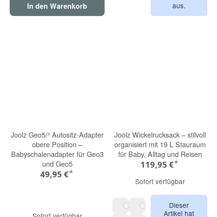
aus.
In den Warenkorb
Joolz Geo5/³ Autositz-Adapter
Joolz Wickelrucksack – stilvoll
obere Position –
organisiert mit 19 L Stauraum
Babyschalenadapter für Geo3
für Baby, Alltag und Reisen
*
und Geo5
119,95 €
*
49,95 €
Sofort verfügbar
Dieser
Artikel hat
hazel brown
dark navy blue
Sofort verfügbar