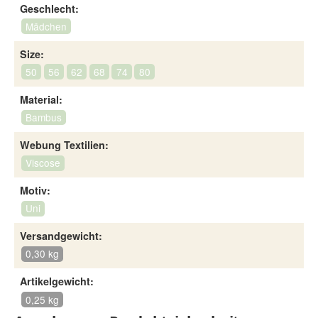
Geschlecht:
Mädchen
Size:
50
56
62
68
74
80
Material:
Bambus
Webung Textilien:
Viscose
Motiv:
Uni
Versandgewicht:
0,30 kg
Artikelgewicht:
0,25 kg