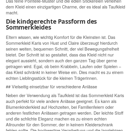
Das feine Pointelle-Muster und die edlen Stickereien verleihen
dem Kleid einen einzigartigen Charme, der es ideal als Taufkleid
macht.
Die kindgerechte Passform des
Sommerkleides
Eltern wissen, wie wichtig Komfort für die Kleinsten ist. Das
Sommerkleid Karis von Hust und Claire überzeugt hierdurch
seinen weiten, bequemen Schnitt, der viel Bewegungsfreiheit
bietet. Der Schnitt ist so gestaltet, dass das Kleid nicht nur
elegant aussieht, sondern auch den ganzen Tag über gerne
getragen wird. Egal, ob beim Krabbeln, Laufen oder Spielen –
das Kleid schränkt in keiner Weise ein. Dies macht es zu einem
echten Lieblingsstück für die kleinen Trägerinnen.
## Vielseitig einsetzbar für verschiedene Anlässe
Neben der Verwendung als Taufkleid ist das Sommerkleid Karis
auch perfekt für viele andere Anlässe geeignet. Es kann als
Blumenkinderkleid auf Hochzeiten, bei Familienfeiern oder
anderen festlichen Anlässen getragen werden. Der leichte Stoff
und die schlichte Eleganz machen es zu einem echten
Allrounder für den Sommer, der in keinem Kleiderschrank
fehlen sollte. Die hochwertige Verarbeitung und die langlebigen