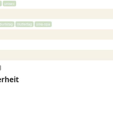
e
unisex
burtstag
muttertag
oma-opa
rheit