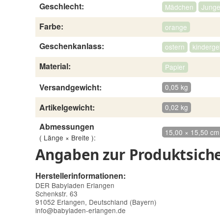
Geschlecht:
Mädchen
Jung
Farbe:
orange
Geschenkanlass:
ostern
kinderge
Material:
Papier
Versandgewicht:
0,05 kg
Artikelgewicht:
0,02 kg
Abmessungen
15,00 × 15,50 cm
( Länge × Breite ):
Angaben zur Produktsiche
Herstellerinformationen:
DER Babyladen Erlangen
Schenkstr. 63
91052 Erlangen, Deutschland (Bayern)
info@babyladen-erlangen.de