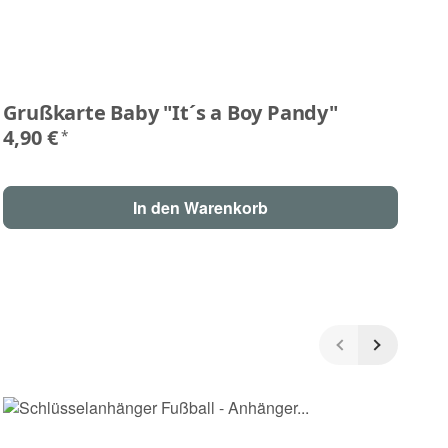
Grußkarte Baby "It´s a Boy Pandy"
G
R
4,90 €
*
4,
In den Warenkorb