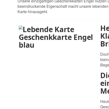
Unsere einzigartigen Geschenkkarten Engel nutzen La
beeindruckende Eigenschaft macht unsere lebenden 
Karte hinausgeht.
He
Kl
Br
Doch
klei
Bege
Di
ei
Me
Heut
Gesc