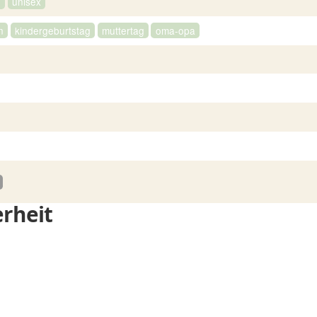
e
unisex
n
kindergeburtstag
muttertag
oma-opa
rheit