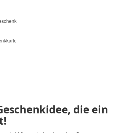
Geschenk
enkkarte
Geschenkidee, die ein
t!