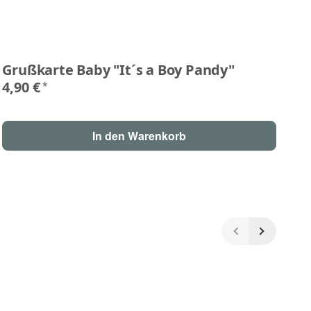
Grußkarte Baby "It´s a Boy Pandy"
G
R
4,90 €
*
4,
In den Warenkorb