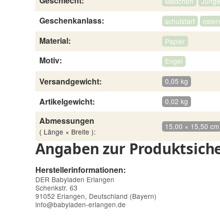
Geschlecht:
Mädchen
Jung
Geschenkanlass:
schulstart
oster
Material:
Papier
Motiv:
Engel
Versandgewicht:
0,05 kg
Artikelgewicht:
0,02 kg
Abmessungen
15,00 × 15,50 cm
( Länge × Breite ):
Angaben zur Produktsiche
Herstellerinformationen:
DER Babyladen Erlangen
Schenkstr. 63
91052 Erlangen, Deutschland (Bayern)
info@babyladen-erlangen.de