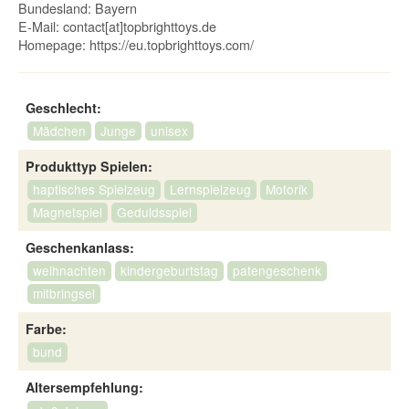
Bundesland: Bayern
E-Mail:
contact[at]topbrighttoys.de
Homepage:
https://eu.topbrighttoys.com/
Geschlecht:
Mädchen
Junge
unisex
Produkttyp Spielen:
haptisches Spielzeug
Lernspielzeug
Motorik
Magnetspiel
Geduldsspiel
Geschenkanlass:
weihnachten
kindergeburtstag
patengeschenk
mitbringsel
Farbe:
bund
Altersempfehlung: