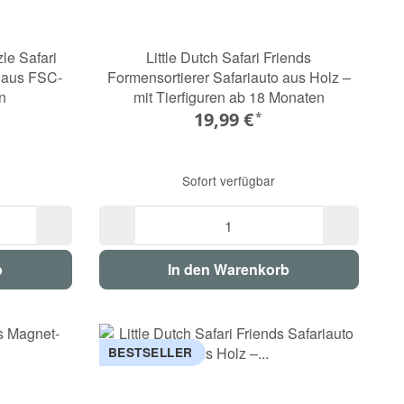
le Safari
Little Dutch Safari Friends
e aus FSC-
Formensortierer Safariauto aus Holz –
n
mit Tierfiguren ab 18 Monaten
19,99 €
*
Sofort verfügbar
b
In den Warenkorb
BESTSELLER