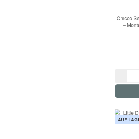
Chicco S
– Mont
AUF LAG