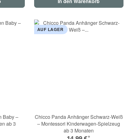
b
In den Warenkorb
AUF LAGER
n Baby –
Chicco Panda Anhänger Schwarz-Weiß
ten ab 3
– Montessori Kinderwagen-Spielzeug
ab 3 Monaten
14,99 €
*