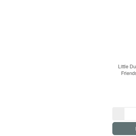
Little D
Friend