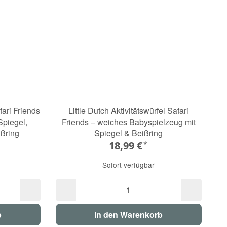
fari Friends
Little Dutch Aktivitätswürfel Safari
Spiegel,
Friends – weiches Babyspielzeug mit
ißring
Spiegel & Beißring
18,99 €
*
Sofort verfügbar
b
In den Warenkorb