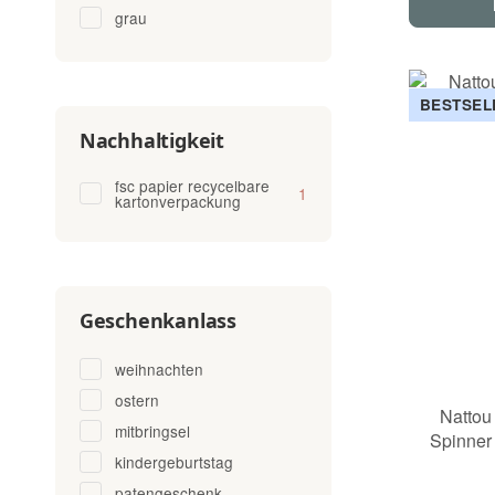
grau
BESTSEL
Nachhaltigkeit
fsc papier recycelbare
Artikel gefunden
1
kartonverpackung
Geschenkanlass
weihnachten
ostern
Nattou
mitbringsel
Spinner
kindergeburtstag
patengeschenk