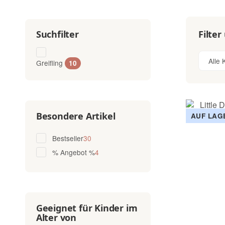
Filter
Suchfilter
Alle 
Greifling
Artikel gefunden
10
Besondere Artikel
AUF LAG
Artikel gefunden
Bestseller
30
Artikel gefunden
% Angebot %
4
Geeignet für Kinder im
Alter von