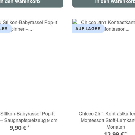
In den Warenkorb
In den Warenkor
LER
AUF LAGER
 Silikon-Babyrassel Pop-it
Chicco 2in1 Kontrastkarte
 – Saugnapfspielzeug 9 cm
Montessori Stoff-Lernkar
Monaten
9,90 €
*
12,99 €
*