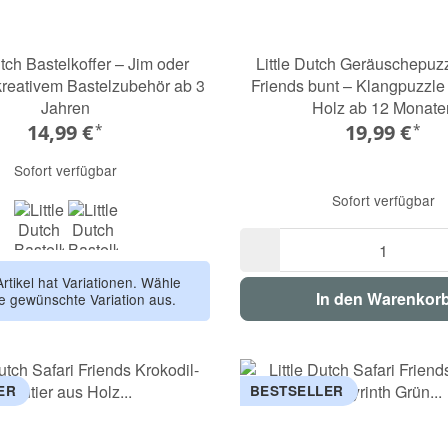
utch Bastelkoffer – Jim oder
Little Dutch Geräuschepuzz
kreativem Bastelzubehör ab 3
Friends bunt – Klangpuzzl
Jahren
Holz ab 12 Monate
14,99 €
19,99 €
*
*
Sofort verfügbar
Sofort verfügbar
Jim
Rosa
Artikel hat Variationen. Wähle
In den Warenkor
ie gewünschte Variation aus.
ER
BESTSELLER