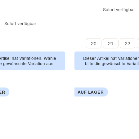
Sofort verfügbar
Sofort verfügbar
braun-rosa
altrosa bronze
congnac-
b
20
21
22
20
21
22
Polar & Meerestiere
Artikel hat Variationen. Wähle
Dieser Artikel hat Variation
ie gewünschte Variation aus.
bitte die gewünschte Variat
ER
AUF LAGER