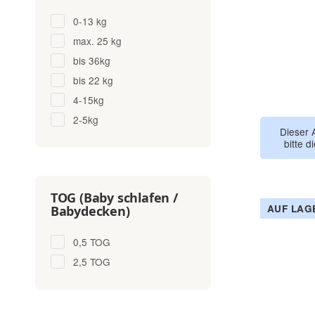
0-13 kg
max. 25 kg
bis 36kg
bis 22 kg
4-15kg
2-5kg
Dieser 
bitte d
TOG (Baby schlafen /
AUF LAG
Babydecken)
0,5 TOG
2,5 TOG