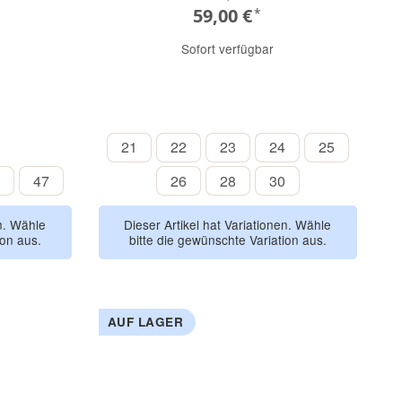
59,00 €
*
Sofort verfügbar
BEIGE LEO
21
22
23
24
25
21
22
23
24
25
rt
raunmeliert
43
47
26
28
30
47
26
28
30
en. Wähle
Dieser Artikel hat Variationen. Wähle
ion aus.
bitte die gewünschte Variation aus.
AUF LAGER