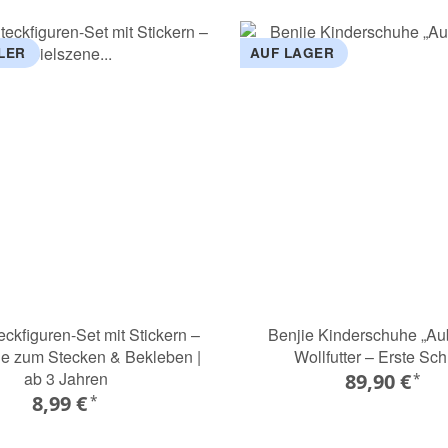
LER
AUF LAGER
eckfiguren-Set mit Stickern –
Benjie Kinderschuhe „Au
ne zum Stecken & Bekleben |
Wollfutter – Erste Schr
ab 3 Jahren
89,90 €
*
8,99 €
*