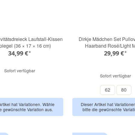
ivitätsdreieck Laufstall-Kissen
Dirkje Mädchen Set Pullo
piegel (36 × 17 × 16 cm)
Haarband Rosé/Light 
34,99 €
29,99 €
*
*
Sofort verfügbar
Sofort verfügbar
62
80
62
80
Flower Fairies
Tiny Park
Artikel hat Variationen. Wähle
Dieser Artikel hat Variation
ie gewünschte Variation aus.
bitte die gewünschte Variat