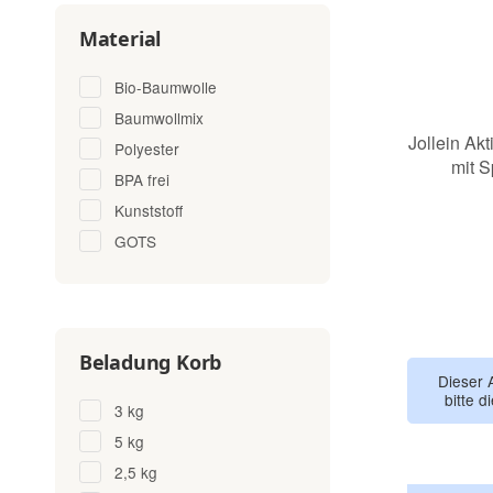
Material
Bio-Baumwolle
Baumwollmix
Jollein Akt
Polyester
mit S
BPA frei
Kunststoff
GOTS
Beladung Korb
Dieser 
bitte d
3 kg
5 kg
2,5 kg