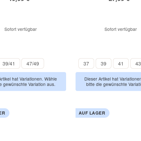
Sofort verfügbar
Sofort verfügbar
natur
braun
herbalmeliert
rosamelie
b
39/41
47/49
37
39
41
39/41
47/49
37
39
41
43
Artikel hat Variationen. Wähle
Dieser Artikel hat Variation
ie gewünschte Variation aus.
bitte die gewünschte Variat
ER
AUF LAGER