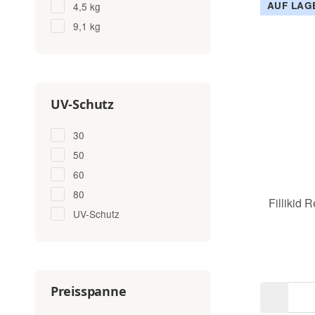
AUF LAG
4,5 kg
9,1 kg
UV-Schutz
30
50
60
80
Fillikid 
UV-Schutz
Preisspanne