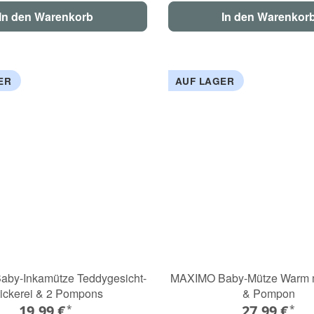
In den Warenkorb
In den Warenkor
ER
AUF LAGER
by-Inkamütze Teddygesicht-
MAXIMO Baby-Mütze Warm mi
tickerei & 2 Pompons
& Pompon
19,99 €
27,99 €
*
*