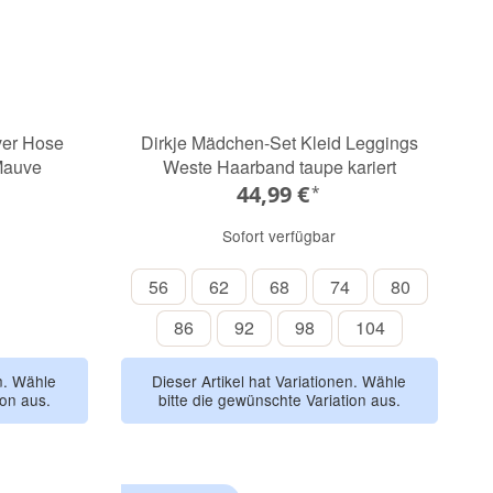
ver Hose
Dirkje Mädchen-Set Kleid Leggings
Mauve
Weste Haarband taupe kariert
44,99 €
*
Sofort verfügbar
56
62
68
74
80
56
62
68
74
80
86
92
98
104
86
92
98
104
en. Wähle
Dieser Artikel hat Variationen. Wähle
ion aus.
bitte die gewünschte Variation aus.