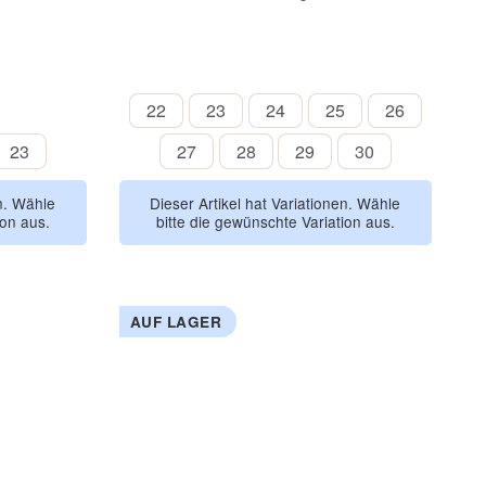
hellrosa
braun
dunkelblau
rouge
bordeaux
22
23
24
25
26
22
23
24
25
26
kaki
lau-rot
braun-blau
23
27
28
29
30
23
27
28
29
30
en. Wähle
Dieser Artikel hat Variationen. Wähle
ion aus.
bitte die gewünschte Variation aus.
AUF LAGER