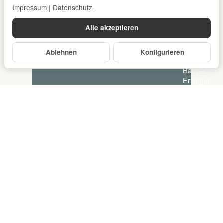
Impressum
|
Datenschutz
Alle akzeptieren
Ablehnen
Konfigurieren
*
Alle Preise inkl. gesetzlicher USt., zzgl.
Versand
© DER Babyladen Erlangen
Powered by
JTL-Shop
Made with
♥
by
eRock Creations