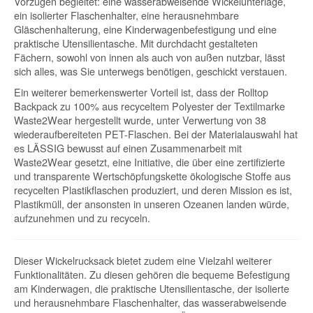
Vorzügen begleitet: eine wasserabweisende Wickelunterlage,
ein isolierter Flaschenhalter, eine herausnehmbare
Gläschenhalterung, eine Kinderwagenbefestigung und eine
praktische Utensilientasche. Mit durchdacht gestalteten
Fächern, sowohl von innen als auch von außen nutzbar, lässt
sich alles, was Sie unterwegs benötigen, geschickt verstauen.
Ein weiterer bemerkenswerter Vorteil ist, dass der Rolltop
Backpack zu 100% aus recyceltem Polyester der Textilmarke
Waste2Wear hergestellt wurde, unter Verwertung von 38
wiederaufbereiteten PET-Flaschen. Bei der Materialauswahl hat
es LÄSSIG bewusst auf einen Zusammenarbeit mit
Waste2Wear gesetzt, eine Initiative, die über eine zertifizierte
und transparente Wertschöpfungskette ökologische Stoffe aus
recycelten Plastikflaschen produziert, und deren Mission es ist,
Plastikmüll, der ansonsten in unseren Ozeanen landen würde,
aufzunehmen und zu recyceln.
Dieser Wickelrucksack bietet zudem eine Vielzahl weiterer
Funktionalitäten. Zu diesen gehören die bequeme Befestigung
am Kinderwagen, die praktische Utensilientasche, der isolierte
und herausnehmbare Flaschenhalter, das wasserabweisende