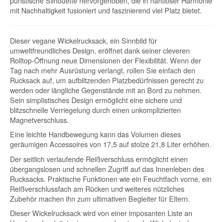
puristische Silhouette hervorgehoben, die in nahtloser Harmonie
mit Nachhaltigkeit fusioniert und faszinierend viel Platz bietet.
Dieser vegane Wickelrucksack, ein Sinnbild für
umweltfreundliches Design, eröffnet dank seiner cleveren
Rolltop-Öffnung neue Dimensionen der Flexibilität. Wenn der
Tag nach mehr Ausrüstung verlangt, rollen Sie einfach den
Rucksack auf, um aufblitzenden Platzbedürfnissen gerecht zu
werden oder längliche Gegenstände mit an Bord zu nehmen.
Sein simplistisches Design ermöglicht eine sichere und
blitzschnelle Verriegelung durch einen unkomplizierten
Magnetverschluss.
Eine leichte Handbewegung kann das Volumen dieses
geräumigen Accessoires von 17,5 auf stolze 21,8 Liter erhöhen.
Der seitlich verlaufende Reißverschluss ermöglicht einen
übergangslosen und schnellen Zugriff auf das Innenleben des
Rucksacks. Praktische Funktionen wie ein Feuchtfach vorne, ein
Reißverschlussfach am Rücken und weiteres nützliches
Zubehör machen ihn zum ultimativen Begleiter für Eltern.
Dieser Wickelrucksack wird von einer imposanten Liste an