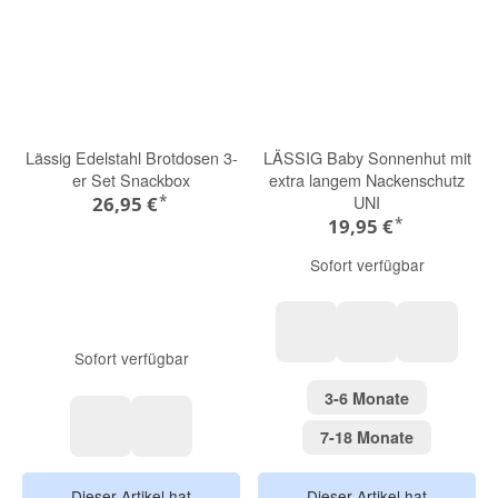
Lässig Edelstahl Brotdosen 3-
LÄSSIG Baby Sonnenhut mit
er Set Snackbox
extra langem Nackenschutz
*
UNI
26,95 €
*
19,95 €
Sofort verfügbar
Sofort verfügbar
peach
sky blue
coral
3-6 Monate
3-6 Monate
7-18 Monat
7-18 Monate
Tiny Team, Hund
Tiny Team, Katze
Dieser Artikel hat
Dieser Artikel hat