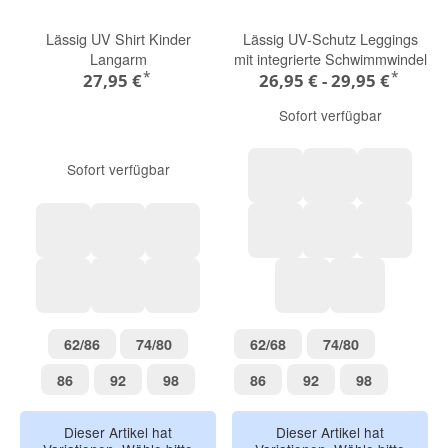
Lässig UV Shirt Kinder
Lässig UV-Schutz Leggings
Langarm
mit integrierte Schwimmwindel
*
*
27,95 €
26,95 € -
29,95 €
Sofort verfügbar
Sofort verfügbar
Blau
Mint
Streifen,
Ice Cream Truck sea salt
Purple
Checkerboard sea salt green
Dackel weiß
Rosa
Dackel b
Beach Dog orange dark sea
Orange pale pink
Clay
Seestern pink
Seestern grü
62/86
74/80
62/68
74/80
62/86
74/80
62/68
74/80
86
92
98
86
92
98
86
92
98
86
92
98
Dieser Artikel hat
Dieser Artikel hat