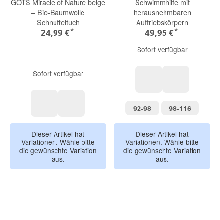
GOTS Miracle of Nature beige
Schwimmhilfe mit
– Bio-Baumwolle
herausnehmbaren
Schnuffeltuch
Auftriebskörpern
*
*
24,99 €
49,95 €
Sofort verfügbar
Sofort verfügbar
Blau Gelb
Rosa Orange
92-98
98-116
92-98
98-116
Bär
Bear
Dieser Artikel hat
Dieser Artikel hat
Variationen. Wähle bitte
Variationen. Wähle bitte
die gewünschte Variation
die gewünschte Variation
aus.
aus.