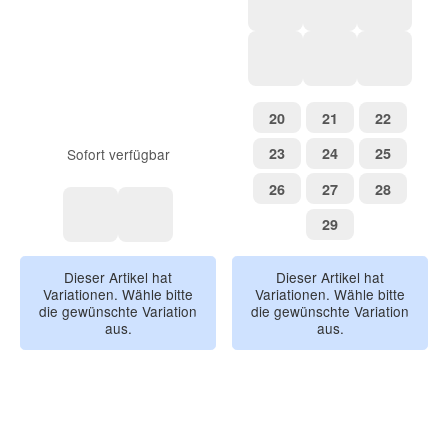
Khaki grün
Vanilla gelb
Clay bra
hellblau
rosa
grün
20
21
22
20
21
22
23
24
25
23
24
25
Sofort verfügbar
26
27
28
26
27
28
29
29
purple
blue
Dieser Artikel hat
Dieser Artikel hat
Variationen. Wähle bitte
Variationen. Wähle bitte
die gewünschte Variation
die gewünschte Variation
aus.
aus.