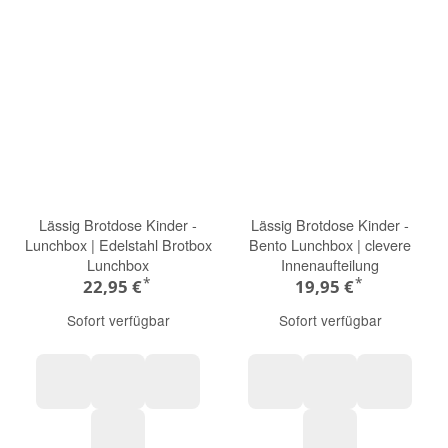
Lässig Brotdose Kinder -
Lässig Brotdose Kinder -
Lunchbox | Edelstahl Brotbox
Bento Lunchbox | clevere
Lunchbox
Innenaufteilung
*
*
22,95 €
19,95 €
Sofort verfügbar
Sofort verfügbar
Sunny Explorer rose/pink
Adventure Tipi
Adventure Libelle
Happy Fruits Cherry
Happy Fruits Le
Happy Tr