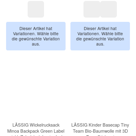
Schwarz
Mint
Powder Ros
Dieser Artikel hat
Dieser Artikel hat
Variationen. Wähle bitte
Variationen. Wähle bitte
die gewünschte Variation
die gewünschte Variation
aus.
aus.
LÄSSIG Wickelrucksack
LÄSSIG Kinder Basecap Tiny
Minoa Backpack Green Label
Team Bio-Baumwolle mit 3D