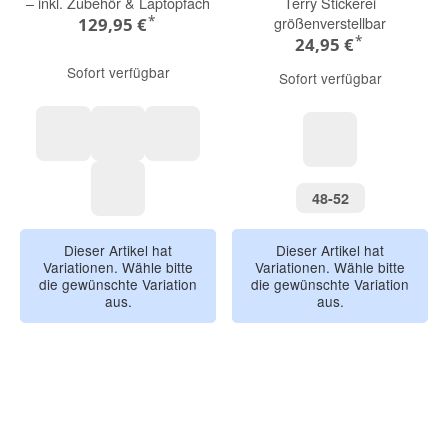
– inkl. Zubehör & Laptopfach
Terry Stickerei
*
größenverstellbar
129,95 €
*
24,95 €
Sofort verfügbar
Sofort verfügbar
Braun
Mint
Blau
Katze, Rosa
48-52
48-52
Schwarz
Dieser Artikel hat
Dieser Artikel hat
Variationen. Wähle bitte
Variationen. Wähle bitte
die gewünschte Variation
die gewünschte Variation
aus.
aus.