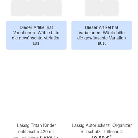
Tiny Team, Katze
Smileyworld, dusty rose
About Friends, Leopard
Unique, Blau Grün
Unique, Berr
Dieser Artikel hat
Dieser Artikel hat
Variationen. Wähle bitte
Variationen. Wähle bitte
die gewünschte Variation
die gewünschte Variation
aus.
aus.
Lässig Tritan Kinder
Lässig Autorücksitz- Organizer
Trinkflasche 420 ml –
Sitzschutz -Trittschutz
*
auslaufsicher & BPA-frei
49,59 €