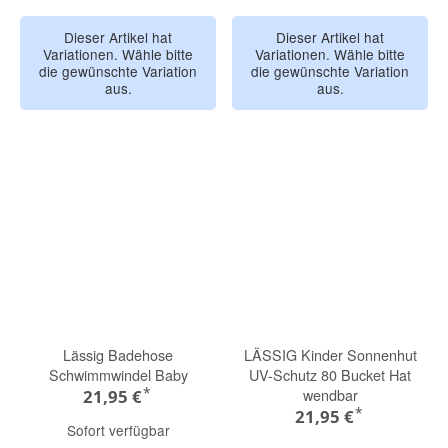
Dieser Artikel hat
Dieser Artikel hat
Variationen. Wähle bitte
Variationen. Wähle bitte
die gewünschte Variation
die gewünschte Variation
aus.
aus.
Lässig Badehose
LÄSSIG Kinder Sonnenhut
Schwimmwindel Baby
UV-Schutz 80 Bucket Hat
*
wendbar
21,95 €
*
21,95 €
Sofort verfügbar