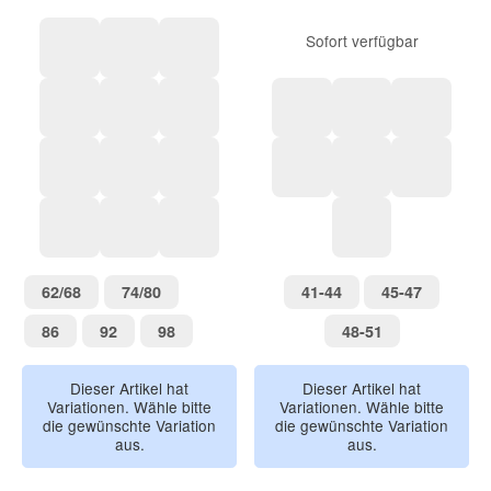
Sofort verfügbar
Surfbrett
Camper
Blumen
Delfin
Palmen
Kariert gelb
Orange, Weiß
Hund, Grün
Eis, Ros
Scooter Dog green
Ice Cream pale pink
Ich Cream Truck blue
Eis Hund, Weiß
Kariert, Grau We
Eis, Blau
Orange sea salt
Checkerboard stone/sea salt
Swim Ring pale yellow
Schwimmring, G
62/68
74/80
41-44
45-47
62/68
74/80
41-44
45-47
86
92
98
48-51
86
92
98
48-51
Dieser Artikel hat
Dieser Artikel hat
Variationen. Wähle bitte
Variationen. Wähle bitte
die gewünschte Variation
die gewünschte Variation
aus.
aus.