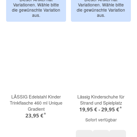
Variationen. Wähle bitte
Variationen. Wähle bitte
die gewünschte Variation
die gewünschte Variation
aus.
aus.
LÄSSIG Edelstahl Kinder
Lässig Kinderschuhe für
Trinkflasche 460 ml Unique
Strand und Spielplatz
*
Gradient
19,95 € -
29,95 €
*
23,95 €
Sofort verfügbar