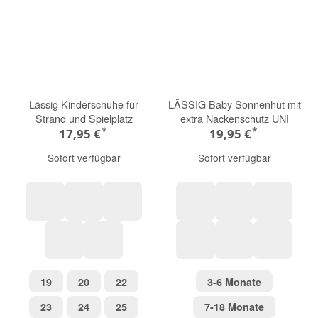
Lässig Kinderschuhe für
LÄSSIG Baby Sonnenhut mit
Strand und Spielplatz
extra Nackenschutz UNI
*
*
17,95 €
19,95 €
Sofort verfügbar
Sofort verfügbar
olive
hellgrau
rosa
blau
grün
pink
hellblau
grün
yellow
blue
sea salt
19
20
22
3-6 Monate
19
20
22
3-6 Monate
23
24
25
7-18 Monat
23
24
25
7-18 Monate