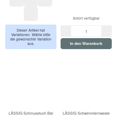
Happy Trails, Blume
Happy Fruits, Zitrone
Happy Trails, Frosch
Sofort verfügbar
Happy Fruits, Kirsche
Dieser Artikel hat
Variationen. Wähle bitte
die gewünschte Variation
aus.
In den Warenkorb
LÄSSIG Schmusetuch Bär
LÄSSIG Schwimmlernweste