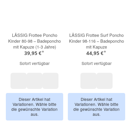
LÄSSIG Frottee Poncho
LÄSSIG Frottee Surf Poncho
Kinder 80-98 – Badeponcho
Kinder 98-116 – Badeponcho
mit Kapuze (1-3 Jahre)
mit Kapuze
*
*
39,95 €
44,95 €
Sofort verfügbar
Sofort verfügbar
Terry blue
Terry green
Terry yellow
Purple
Green
Dieser Artikel hat
Dieser Artikel hat
Variationen. Wähle bitte
Variationen. Wähle bitte
die gewünschte Variation
die gewünschte Variation
aus.
aus.