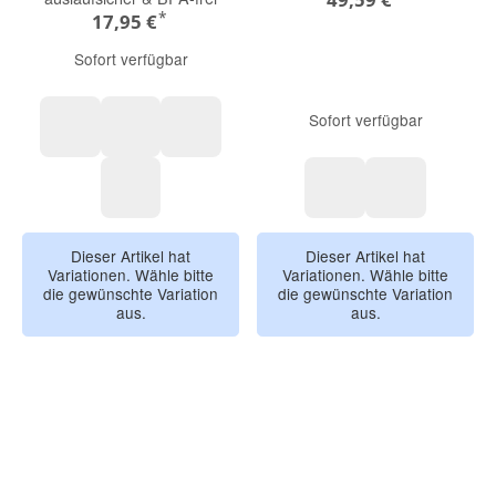
*
17,95 €
Sofort verfügbar
Sofort verfügbar
Tiny Outdoor, Regenbogen
Smileyworld, blau
About Friends, Leopard
About Friends, Drachen
Black
Happy Prints
Dieser Artikel hat
Dieser Artikel hat
Variationen. Wähle bitte
Variationen. Wähle bitte
die gewünschte Variation
die gewünschte Variation
aus.
aus.