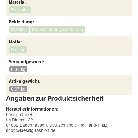
Material:
Polyester
Bekleidung:
UV-Shirt
Badekleidung (UV Schutz)
Motiv:
Palmen
Versandgewicht:
0,30 kg
Artikelgewicht:
0,07 kg
Angaben zur Produktsicherheit
Herstellerinformationen:
Lässig GmbH
Im Riemen 32
64832 Babenhausen, Deutschland (Rheinland-Pfalz)
shop@laessig-fashion.de