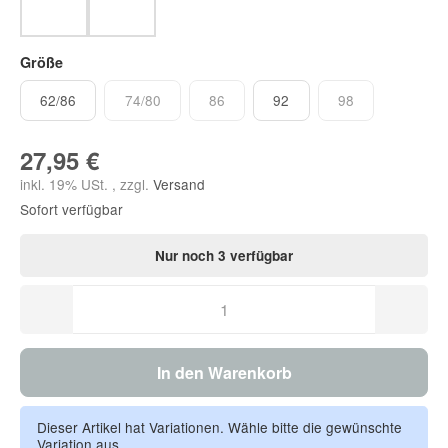
nature
green
Größe
62/86
74/80
86
92
98
62/86
74/80
86
92
98
27,95 €
inkl. 19% USt. , zzgl.
Versand
Sofort verfügbar
Nur noch 3 verfügbar
In den Warenkorb
Dieser Artikel hat Variationen. Wähle bitte die gewünschte
Variation aus.