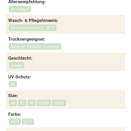
Altersempfehlung:
ab Geburt
Wasch- & Pflegehinweis:
Maschinenwäsche 30°C
Trocknergeeignet:
Nicht im Trockner trocknen
Geschlecht:
unisex
UV-Schutz:
60
Size:
86
92
98
62/68
74/80
Farbe:
weiß
grün