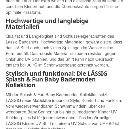
auch an Land. Der extra weiche und elastische Stoff ist sanft zur
sensiblen Kinderhaut, und die Überdecknähte sorgen für eine
optimale Passform.
Hochwertige und langlebige
Materialien
Qualität und Langlebigkeit sind Schlüsseleigenschaften des
Lässig Badeshirts. Hochwertige Materialien gewährleisten, dass
das UV-Shirt auch nach vielen Spieltagen im Wasser seine
Form behält. Das robuste Material ist zudem resistent gegen
Chlor und UV-Strahlen, und das Shirt kann nach Gebrauch
einfach bei 30 °C im Schonwaschgang gereinigt werden.
Stylisch und funktional: Die LÄSSIG
Splash & Fun Baby Bademoden
Kollektion
Mit der Splash & Fun Baby Bademoden Kollektion setzt
LÄSSIG neue Maßstäbe in puncto Style, Komfort und Funktion.
Vom wiederverwendbaren Schwimmwindeln, über den
wendbaren Baby Sonnenhut bis hin zu modischer Kinder UV
Kleidung – es ist für jeden etwas dabei. Das langärmelige
LÄSSIG Kinder UV Shirt mit einem UV-Schutz von UPF 60 ist
dabei ein Highlight der Kollektion.