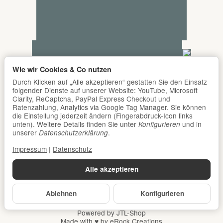
Wie wir Cookies & Co nutzen
Durch Klicken auf „Alle akzeptieren“ gestatten Sie den Einsatz
folgender Dienste auf unserer Website: YouTube, Microsoft
Clarity, ReCaptcha, PayPal Express Checkout und
Ratenzahlung, Analytics via Google Tag Manager. Sie können
die Einstellung jederzeit ändern (Fingerabdruck-Icon links
unten). Weitere Details finden Sie unter
und in
Konfigurieren
unserer
.
Datenschutzerklärung
Impressum
|
Datenschutz
Alle akzeptieren
Ablehnen
Konfigurieren
*
Alle Preise inkl. gesetzlicher USt., zzgl.
Versand
© DER Babyladen Erlangen
Powered by
JTL-Shop
Made with
♥
by
eRock Creations