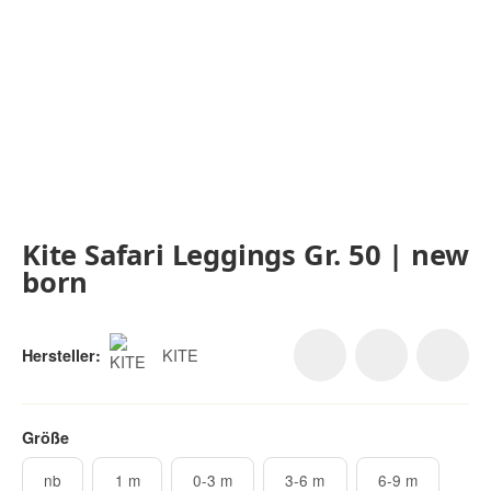
Kite Safari Leggings Gr. 50 | new
born
KITE
Hersteller:
Größe
nb
1 m
0-3 m
3-6 m
6-9 m
nb
1 m
0-3 m
3-6 m
6-9 m