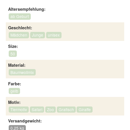
Altersempfehlung:
ab Geburt
Geschlecht:
Mädchen
Junge
unisex
Size:
50
Material:
Baumwollmix
Farbe:
gelb
Motiv:
Tiermotiv
Safari
Zoo
Grafisch
Giraffe
Versandgewicht:
0,25 kg