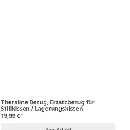
Theraline Bezug, Ersatzbezug für
W
Stillkissen / Lagerungskissen
69
19,99 €
*
Zum Artikel