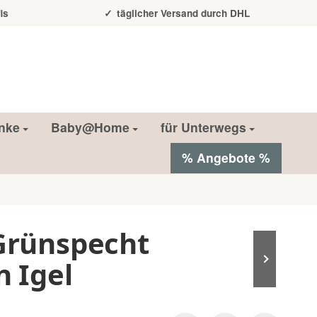
is
täglicher Versand durch DHL
nke
Baby@Home
für Unterwegs
% Angebote %
 Grünspecht
n Igel