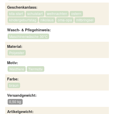
Geschenkanlass:
kita-start
schulstart
weihnachten
ostern
kindergeburtstag
nikolaus
oma-opa
mitbringsel
Wasch- & Pflegehinweis:
Maschinenwäsche 30°C
Material:
Polyester
Motiv:
Waldtiere
Tiermotiv
Farbe:
braun
Versandgewicht:
0,50 kg
Artikelgewicht: