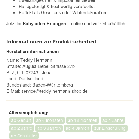
Handgefertigt & hochwertig verarbeitet
Perfekt als Geschenk oder Winterdekoration
Jetzt im
– online und vor Ort erhältlich.
Babyladen Erlangen
Informationen zur Produktsicherheit
Herstellerinformationen:
Name: Teddy Hermann
Straße: August-Bebel-Strasse 27b
PLZ, Ort: 07743 , Jena
Land: Deutschland
Bundesland: Baden-Württemberg
E-Mail:
service@teddy-hermann-shop.de
Altersempfehlung:
ab Geburt
ab 6 monaten
ab 18 monaten
ab 1 Jahre
ab 2 Jahre
ab 3 Jahren
ab 4 Jahren
zur Einschulung
ab Schulalter