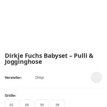
Dirkje Fuchs Babyset – Pulli &
Jogginghose
Dirkje
Hersteller:
Größe:
62
68
80
98
62
68
80
98