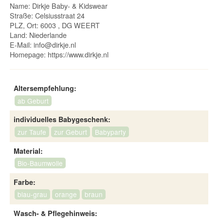
Name: Dirkje Baby- & Kidswear
Straße: Celsiusstraat 24
PLZ, Ort: 6003 , DG WEERT
Land: Niederlande
E-Mail:
info@dirkje.nl
Homepage:
https://www.dirkje.nl
Altersempfehlung:
ab Geburt
individuelles Babygeschenk:
zur Taufe
zur Geburt
Babyparty
Material:
Bio-Baumwolle
Farbe:
blau-grau
orange
braun
Wasch- & Pflegehinweis: