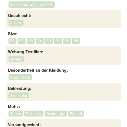
Maschinenwäsche 30°C
Geschlecht:
unisex
Size:
56
62
68
74
80
86
92
98
Webung Textilien:
Jersey
Besonderheit an der Kleidung:
Knopfleiste
Bekleidung:
Strampler
Motiv:
Fuchs
Tiermotiv
Dschungel
Elefant
Versandgewicht: