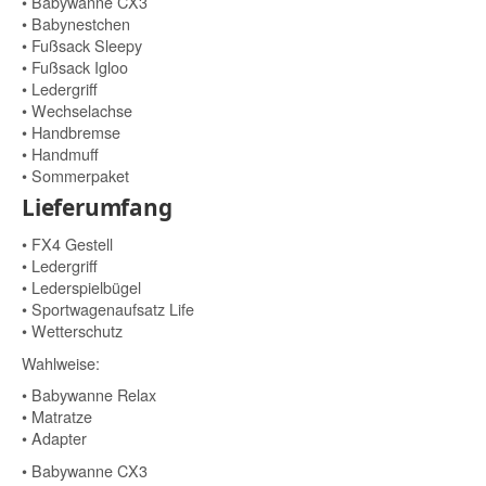
• Babywanne CX3
• Babynestchen
• Fußsack Sleepy
• Fußsack Igloo
• Ledergriff
• Wechselachse
• Handbremse
• Handmuff
• Sommerpaket
Lieferumfang
• FX4 Gestell
• Ledergriff
• Lederspielbügel
• Sportwagenaufsatz Life
• Wetterschutz
Wahlweise:
• Babywanne Relax
• Matratze
• Adapter
• Babywanne CX3