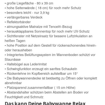
• große Liegefläche - 80 x 39 cm
• hohe Seitenwände ( 18 cm) für noch mehr Schutz
• besonders leicht - nur 3,9 kg
• verlängerbares Verdeck
• Reflektorbänder
• atmungsaktive Matratze mit Tencel®-Bezug
• herausklappbares Sonnentop für noch mehr UV-Schutz
• Sichtfenster mit Netzeinsatz für bessere Luftzirkulation an
heißen Tagen
• hohe Position auf dem Gestell für rückenschonendes hinein-
oder herausheben
• Integriertes Belüftungssystem im Wannenboden schützt vor
Staunässe
• Haltebügel aus Lederimitat
• Schwingfunktion erzeugt ein sanftes Schaukeln
• Rückenlehne im Kopfbereich aufstellbar um 15°
• Die Babywannendecke ist beidseitig zu Öffnen oder komplett
abnehmbar
• Platzsparend zusammenfaltbar ( 15 cm Höhe)
• Abstandshalter schützen beim Abstellen am Boden vor
Feuchtigkeit und Schmutz
Das kann Deine Babywanne Relax