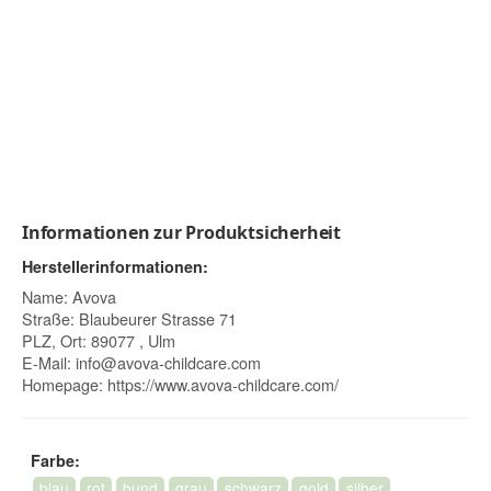
Informationen zur Produktsicherheit
Herstellerinformationen:
Name: Avova
Straße: Blaubeurer Strasse 71
PLZ, Ort: 89077 , Ulm
E-Mail:
info@avova-childcare.com
Homepage:
https://www.avova-childcare.com/
Farbe:
blau
rot
bund
grau
schwarz
gold
silber