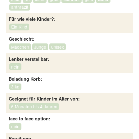
anthrazit
Für wie viele Kinder?:
Ein Kind
Geschlecht:
Mädchen
Junge
unisex
Lenker verstellbar:
nein
Beladung Korb:
3 kg
Geeignet für Kinder im Alter von:
6 Monaten bis 4 Jahren
face to face option:
nein
Bereifung: