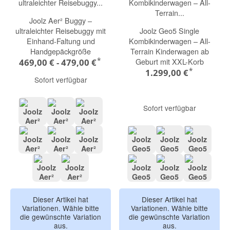
Joolz Aer² Buggy –
ultraleichter Reisebuggy mit
Joolz Geo5 Single
Einhand-Faltung und
Kombikinderwagen – All-
Handgepäckgröße
Terrain Kinderwagen ab
*
Geburt mit XXL-Korb
469,00 € -
479,00 €
*
1.299,00 €
Sofort verfügbar
Sofort verfügbar
hazel brown
dark navy blue
sandy taupe
sage green
space black
forest green
hazel brown
dark navy blue
sandy ta
pebble grey
calming beige
sage green
space black
forest gr
Dieser Artikel hat
Dieser Artikel hat
Variationen. Wähle bitte
Variationen. Wähle bitte
die gewünschte Variation
die gewünschte Variation
aus.
aus.