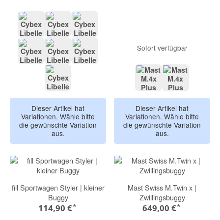
Taupe Frame: Stormy Blue
Taupe Frame: Almond Beige
Black Frame: Magic Black
Sofort verfügbar
Black Frame: Candy Pink
Black Frame: Canvas White
Silver Frame: Fog Grey
Silver Frame: Dark Blue
GRANITE
KOALA
Dieser Artikel hat
Dieser Artikel hat
Variationen. Wähle bitte
Variationen. Wähle bitte
die gewünschte Variation
die gewünschte Variation
aus.
aus.
fill Sportwagen Styler | kleiner
Mast Swiss M.Twin x |
Buggy
Zwillingsbuggy
*
*
114,90 €
649,00 €