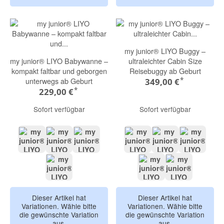
my junior® LIYO Buggy –
my junior® LIYO Babywanne –
ultraleichter Cabin Size
kompakt faltbar und geborgen
Reisebuggy ab Geburt
*
unterwegs ab Geburt
349,00 €
*
229,00 €
Sofort verfügbar
Sofort verfügbar
Mocca Brown
Sandstone Beige
Olive Green
Mocca Brown
Sandstone Beige
Olive Gr
Pure Black
Pure Black
Pure Beige
Dieser Artikel hat
Dieser Artikel hat
Variationen. Wähle bitte
Variationen. Wähle bitte
die gewünschte Variation
die gewünschte Variation
aus.
aus.