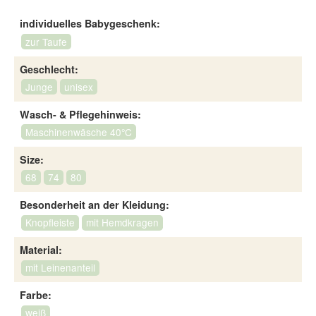
individuelles Babygeschenk:
zur Taufe
Geschlecht:
Junge
unisex
Wasch- & Pflegehinweis:
Maschinenwäsche 40°C
Size:
68
74
80
Besonderheit an der Kleidung:
Knopfleiste
mit Hemdkragen
Material:
mit Leinenanteil
Farbe:
weiß