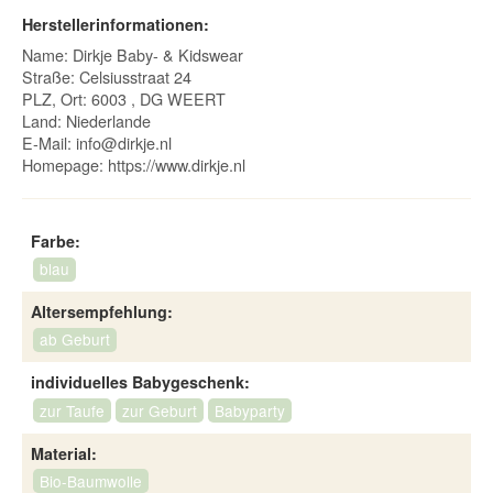
Herstellerinformationen:
Name: Dirkje Baby- & Kidswear
Straße: Celsiusstraat 24
PLZ, Ort: 6003 , DG WEERT
Land: Niederlande
E-Mail:
info@dirkje.nl
Homepage:
https://www.dirkje.nl
Farbe:
blau
Altersempfehlung:
ab Geburt
individuelles Babygeschenk:
zur Taufe
zur Geburt
Babyparty
Material:
Bio-Baumwolle