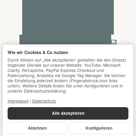
Wie wir Cookies & Co nutzen
Durch Klicken auf „Alle akzeptieren“ gestatten Sie den Einsatz
folgender Dienste auf unserer Website: YouTube, Microsoft
Clarity, ReCaptcha, PayPal Express Checkout und
Ratenzahlung, Analytics via Google Tag Manager. Sie können
die Einstellung jederzeit ändern (Fingerabdruck-Icon links
unten). Weitere Details finden Sie unter
und in
Konfigurieren
unserer
.
Datenschutzerklärung
Impressum
|
Datenschutz
Alle akzeptieren
Ablehnen
Konfigurieren
*
Alle Preise inkl. gesetzlicher USt., zzgl.
Versand
© DER Babyladen Erlangen