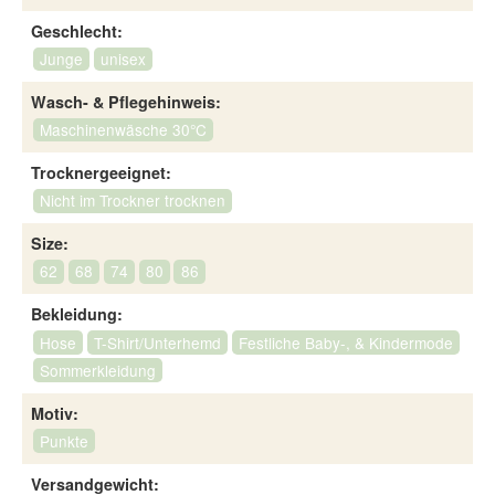
Geschlecht:
Junge
unisex
Wasch- & Pflegehinweis:
Maschinenwäsche 30°C
Trocknergeeignet:
Nicht im Trockner trocknen
Size:
62
68
74
80
86
Bekleidung:
Hose
T-Shirt/Unterhemd
Festliche Baby-, & Kindermode
Sommerkleidung
Motiv:
Punkte
Versandgewicht: