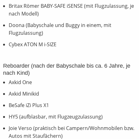
Wachstum Kinder Füße
Britax Römer BABY-SAFE iSENSE (mit Flugzulassung, je
pucken oder strampeln - was ist zeitgemäß?
nach Modell)
Kita-Checkliste
Doona (Babyschale und Buggy in einem, mit
Mythos oder Realität?
Flugzulassung)
Reisen mit Baby
Hexenstunde
Cybex ATON M i-SIZE
Notfallkarte
Kinderwagenzubehör - must have oder überflüssig?
Reboarder (nach der Babyschale bis ca. 6 Jahre, je
TOG Tabelle
nach Kind)
Was kostet wickeln wirklich?
Axkid One
Grüne Kindersitzfachhändler
Wickeltasche vs Wickelrucksack
Axkid Minikid
Die richtige Größe bei Sandalen
BeSafe iZi Plus X1
Ein Hochstuhl, der euch ein Leben lang begleitet!
HY5 (aufblasbar, mit Flugzeugzulassung)
Termin buchen
Joie Verso (praktisch bei Campern/Wohnmobilen bzw.
Autos mit Staufächern)
zum Shop