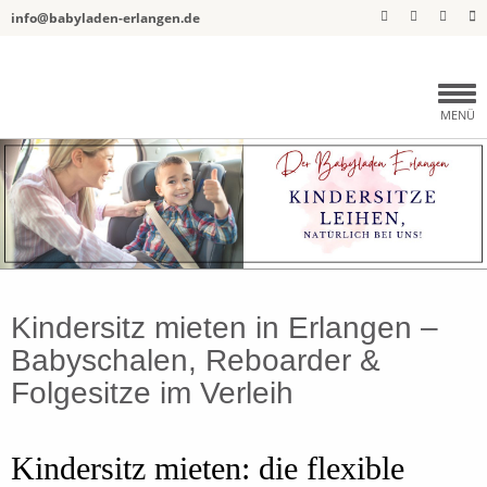
info@babyladen-erlangen.de
MENÜ
Home
Über uns
Kindersitz mieten in Erlangen –
Babyschalenaktion
Babyschalen, Reboarder &
Sortiment
Folgesitze im Verleih
Kindersitz
Kindersitz mieten: die flexible
Kinderwagen