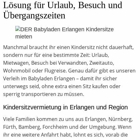
Lösung für Urlaub, Besuch und
individuelle Produkte
Übergangszeiten
Kindersitz mieten
Stoffwindeln
Spielzeug
Bekleidung
Manchmal braucht ihr einen Kindersitz nicht dauerhaft,
Unfallaustauschgarantie
sondern nur für eine bestimmte Zeit: Urlaub,
Kinder- und Lauflernschuhe
Mietwagen, Besuch bei Verwandten, Zweitauto,
Tragehilfen und Tragetücher
Wohnmobil oder Flugreise. Genau dafür gibt es unseren
Damenhygiene
Verleih im Babyladen Erlangen – damit ihr sicher
Taufe
unterwegs seid, ohne extra einen Sitz kaufen oder
Umstandskleidung
sperrig transportieren zu müssen.
Kurse
Kindersitzvermietung in Erlangen und Region
Viele Familien kommen zu uns aus Erlangen, Nürnberg,
Stoffwindel-Workshop
Fürth, Bamberg, Forchheim und der Umgebung. Wenn
Tragehilfensprechstunde
ihr eine weitere Anfahrt habt, lohnt es sich, vorab die