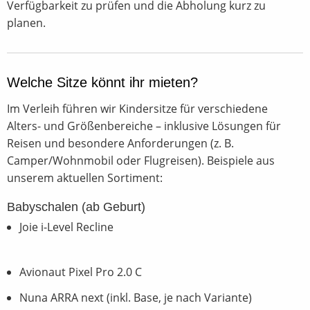
Verfügbarkeit zu prüfen und die Abholung kurz zu
Beratung
planen.
Trageberatung
Stoffwindel Beratung
Welche Sitze könnt ihr mieten?
Kinderwagen Beratung
Im Verleih führen wir Kindersitze für verschiedene
Kindersitz Beratung
Alters- und Größenbereiche – inklusive Lösungen für
Reboarder Beratung
Reisen und besondere Anforderungen (z. B.
Beratung zur Babyschale
Camper/Wohnmobil oder Flugreisen). Beispiele aus
Stille Stunde
unserem aktuellen Sortiment:
Blog
Babyschalen (ab Geburt)
Joie i-Level Recline
Erstausstattung
Was muss mit in die Tasche fürs Krankenhaus?
Avionaut Pixel Pro 2.0 C
Kindersitz
Nuna ARRA next (inkl. Base, je nach Variante)
Lammfell waschen