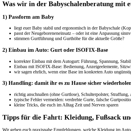
Was wir in der Babyschalenberatung mit e
1) Passform am Baby
liegt euer Baby stabil und ergonomisch in der Babyschale (Kop
passt der Neugeboreneneinsatz – oder ist eine Anpassung sinnv
stimmen Gurtführung und Gurthöhe für die aktuelle Größe?
2) Einbau im Auto: Gurt oder ISOFIX-Base
korrekter Einbau mit dem Autogurt: Führung, Spannung, Stabili
Einbau mit ISOFIX-Base: Bedienung, Anzeigeelemente, Sitzw
wir sagen ehrlich, wenn eine Base im konkreten Auto ungünstig i
3) Handling: damit ihr es zu Hause sicher wiederhole
richtig anschnallen (ohne Gurtlose), Schulterpolster, Straffung, 
typische Fehler vermeiden: verdrehte Gurte, falsche Gurtpositio
kleine Tricks, die euch im Alltag Zeit und Nerven sparen
Tipps für die Fahrt: Kleidung, Fußsack u
Wir geben euch praxisnahe Empfehlungen, welche Kleidung im Auto si