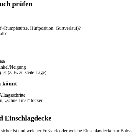
uch prüfen
f-/Rumpfstütze, Hüftposition, Gurtverlauf)?
oll?
tät
inkel/Neigung
st (z. B. zu steile Lage)
n könnt
Alltagsschritte
n, „schnell mal“ locker
nd Einschlagdecke
cher ist und welcher Fußsack oder welche Einschlagdecke zur Babyscha