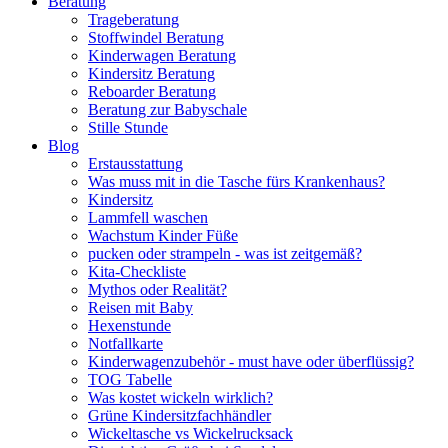
Beratung
Trageberatung
Stoffwindel Beratung
Kinderwagen Beratung
Kindersitz Beratung
Reboarder Beratung
Beratung zur Babyschale
Stille Stunde
Blog
Erstausstattung
Was muss mit in die Tasche fürs Krankenhaus?
Kindersitz
Lammfell waschen
Wachstum Kinder Füße
pucken oder strampeln - was ist zeitgemäß?
Kita-Checkliste
Mythos oder Realität?
Reisen mit Baby
Hexenstunde
Notfallkarte
Kinderwagenzubehör - must have oder überflüssig?
TOG Tabelle
Was kostet wickeln wirklich?
Grüne Kindersitzfachhändler
Wickeltasche vs Wickelrucksack