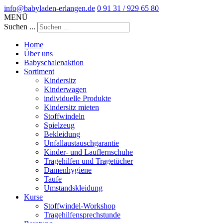
info@babyladen-erlangen.de
0 91 31 / 929 65 80
MENÜ
Suchen ...
Home
Über uns
Babyschalenaktion
Sortiment
Kindersitz
Kinderwagen
individuelle Produkte
Kindersitz mieten
Stoffwindeln
Spielzeug
Bekleidung
Unfallaustauschgarantie
Kinder- und Lauflernschuhe
Tragehilfen und Tragetücher
Damenhygiene
Taufe
Umstandskleidung
Kurse
Stoffwindel-Workshop
Tragehilfensprechstunde