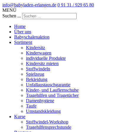
info@babyladen-erlangen.de
0 91 31 / 929 65 80
MENÜ
Suchen ...
Home
Über uns
Babyschalenaktion
Sortiment
Kindersitz
Kinderwagen
individuelle Produkte
Kindersitz mieten
Stoffwindeln
Spielzeug
Bekleidung
Unfallaustauschgarantie
Kinder- und Lauflernschuhe
Tragehilfen und Tragetücher
Damenhygiene
Taufe
Umstandskleidung
Kurse
Stoffwindel-Workshop
Tragehilfensprechstunde