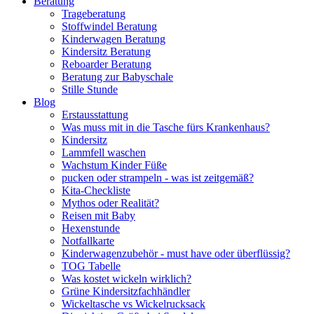
Beratung
Trageberatung
Stoffwindel Beratung
Kinderwagen Beratung
Kindersitz Beratung
Reboarder Beratung
Beratung zur Babyschale
Stille Stunde
Blog
Erstausstattung
Was muss mit in die Tasche fürs Krankenhaus?
Kindersitz
Lammfell waschen
Wachstum Kinder Füße
pucken oder strampeln - was ist zeitgemäß?
Kita-Checkliste
Mythos oder Realität?
Reisen mit Baby
Hexenstunde
Notfallkarte
Kinderwagenzubehör - must have oder überflüssig?
TOG Tabelle
Was kostet wickeln wirklich?
Grüne Kindersitzfachhändler
Wickeltasche vs Wickelrucksack