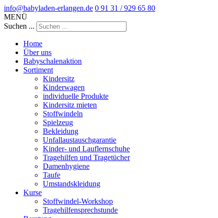
info@babyladen-erlangen.de
0 91 31 / 929 65 80
MENÜ
Suchen ...
Home
Über uns
Babyschalenaktion
Sortiment
Kindersitz
Kinderwagen
individuelle Produkte
Kindersitz mieten
Stoffwindeln
Spielzeug
Bekleidung
Unfallaustauschgarantie
Kinder- und Lauflernschuhe
Tragehilfen und Tragetücher
Damenhygiene
Taufe
Umstandskleidung
Kurse
Stoffwindel-Workshop
Tragehilfensprechstunde