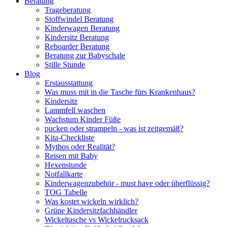
Beratung
Trageberatung
Stoffwindel Beratung
Kinderwagen Beratung
Kindersitz Beratung
Reboarder Beratung
Beratung zur Babyschale
Stille Stunde
Blog
Erstausstattung
Was muss mit in die Tasche fürs Krankenhaus?
Kindersitz
Lammfell waschen
Wachstum Kinder Füße
pucken oder strampeln - was ist zeitgemäß?
Kita-Checkliste
Mythos oder Realität?
Reisen mit Baby
Hexenstunde
Notfallkarte
Kinderwagenzubehör - must have oder überflüssig?
TOG Tabelle
Was kostet wickeln wirklich?
Grüne Kindersitzfachhändler
Wickeltasche vs Wickelrucksack