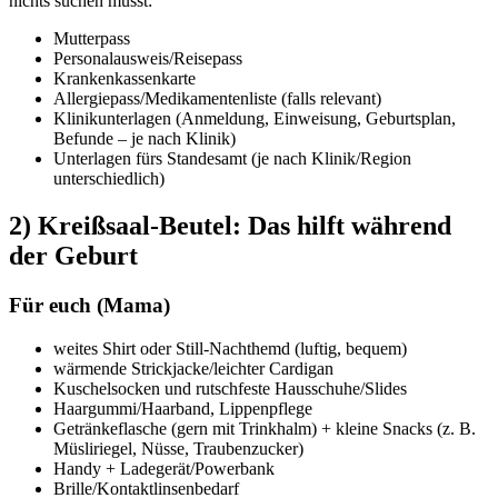
nichts suchen müsst:
Mutterpass
Personalausweis/Reisepass
Krankenkassenkarte
Allergiepass/Medikamentenliste (falls relevant)
Klinikunterlagen (Anmeldung, Einweisung, Geburtsplan,
Befunde – je nach Klinik)
Unterlagen fürs Standesamt (je nach Klinik/Region
unterschiedlich)
2) Kreißsaal-Beutel: Das hilft während
der Geburt
Für euch (Mama)
weites Shirt oder Still-Nachthemd (luftig, bequem)
wärmende Strickjacke/leichter Cardigan
Kuschelsocken und rutschfeste Hausschuhe/Slides
Haargummi/Haarband, Lippenpflege
Getränkeflasche (gern mit Trinkhalm) + kleine Snacks (z. B.
Müsliriegel, Nüsse, Traubenzucker)
Handy + Ladegerät/Powerbank
Brille/Kontaktlinsenbedarf