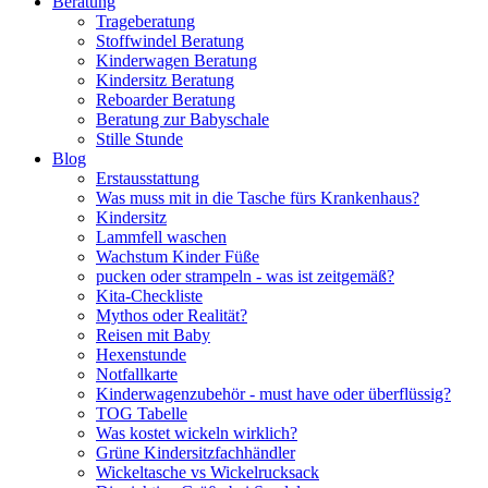
Beratung
Trageberatung
Stoffwindel Beratung
Kinderwagen Beratung
Kindersitz Beratung
Reboarder Beratung
Beratung zur Babyschale
Stille Stunde
Blog
Erstausstattung
Was muss mit in die Tasche fürs Krankenhaus?
Kindersitz
Lammfell waschen
Wachstum Kinder Füße
pucken oder strampeln - was ist zeitgemäß?
Kita-Checkliste
Mythos oder Realität?
Reisen mit Baby
Hexenstunde
Notfallkarte
Kinderwagenzubehör - must have oder überflüssig?
TOG Tabelle
Was kostet wickeln wirklich?
Grüne Kindersitzfachhändler
Wickeltasche vs Wickelrucksack