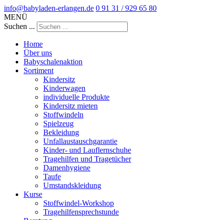
info@babyladen-erlangen.de
0 91 31 / 929 65 80
MENÜ
Suchen ...
Home
Über uns
Babyschalenaktion
Sortiment
Kindersitz
Kinderwagen
individuelle Produkte
Kindersitz mieten
Stoffwindeln
Spielzeug
Bekleidung
Unfallaustauschgarantie
Kinder- und Lauflernschuhe
Tragehilfen und Tragetücher
Damenhygiene
Taufe
Umstandskleidung
Kurse
Stoffwindel-Workshop
Tragehilfensprechstunde