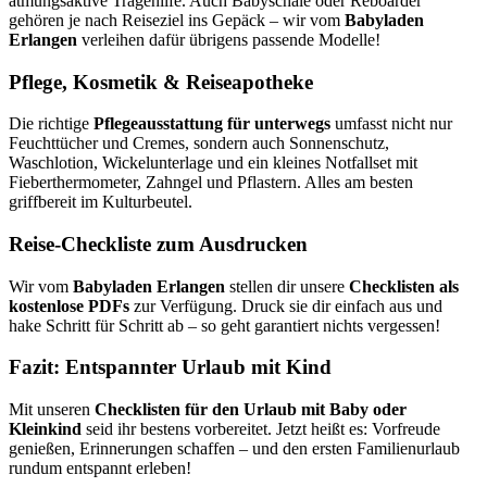
atmungsaktive Tragehilfe. Auch Babyschale oder Reboarder
gehören je nach Reiseziel ins Gepäck – wir vom
Babyladen
Erlangen
verleihen dafür übrigens passende Modelle!
Pflege, Kosmetik & Reiseapotheke
Die richtige
Pflegeausstattung für unterwegs
umfasst nicht nur
Feuchttücher und Cremes, sondern auch Sonnenschutz,
Waschlotion, Wickelunterlage und ein kleines Notfallset mit
Fieberthermometer, Zahngel und Pflastern. Alles am besten
griffbereit im Kulturbeutel.
Reise-Checkliste zum Ausdrucken
Wir vom
Babyladen Erlangen
stellen dir unsere
Checklisten als
kostenlose PDFs
zur Verfügung. Druck sie dir einfach aus und
hake Schritt für Schritt ab – so geht garantiert nichts vergessen!
Fazit: Entspannter Urlaub mit Kind
Mit unseren
Checklisten für den Urlaub mit Baby oder
Kleinkind
seid ihr bestens vorbereitet. Jetzt heißt es: Vorfreude
genießen, Erinnerungen schaffen – und den ersten Familienurlaub
rundum entspannt erleben!