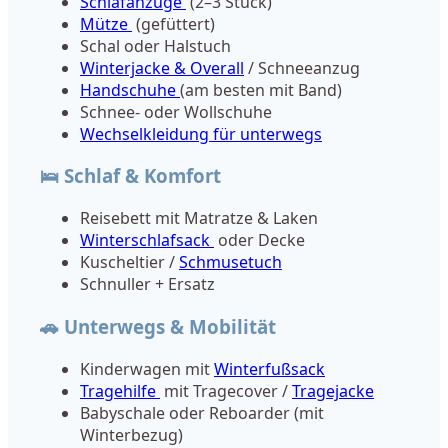
Schlafanzüge
(2–3 Stück)
Mütze
(gefüttert)
Schal oder Halstuch
Winterjacke & Overall
/ Schneeanzug
Handschuhe
(am besten mit Band)
Schnee- oder Wollschuhe
Wechselkleidung für unterwegs
🛌 Schlaf & Komfort
Reisebett mit Matratze & Laken
Winterschlafsack
oder Decke
Kuscheltier /
Schmusetuch
Schnuller + Ersatz
🚗 Unterwegs & Mobilität
Kinderwagen mit
Winterfußsack
Tragehilfe
mit Tragecover /
Tragejacke
Babyschale oder Reboarder (mit
Winterbezug)