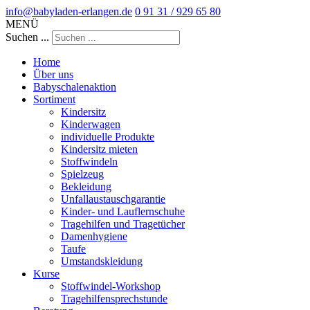
info@babyladen-erlangen.de
0 91 31 / 929 65 80
MENÜ
Suchen ...
Home
Über uns
Babyschalenaktion
Sortiment
Kindersitz
Kinderwagen
individuelle Produkte
Kindersitz mieten
Stoffwindeln
Spielzeug
Bekleidung
Unfallaustauschgarantie
Kinder- und Lauflernschuhe
Tragehilfen und Tragetücher
Damenhygiene
Taufe
Umstandskleidung
Kurse
Stoffwindel-Workshop
Tragehilfensprechstunde