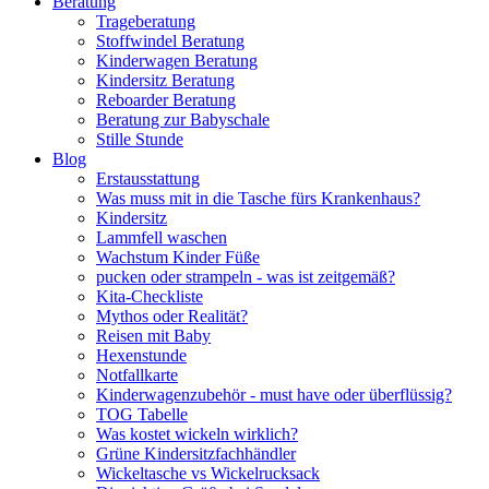
Beratung
Trageberatung
Stoffwindel Beratung
Kinderwagen Beratung
Kindersitz Beratung
Reboarder Beratung
Beratung zur Babyschale
Stille Stunde
Blog
Erstausstattung
Was muss mit in die Tasche fürs Krankenhaus?
Kindersitz
Lammfell waschen
Wachstum Kinder Füße
pucken oder strampeln - was ist zeitgemäß?
Kita-Checkliste
Mythos oder Realität?
Reisen mit Baby
Hexenstunde
Notfallkarte
Kinderwagenzubehör - must have oder überflüssig?
TOG Tabelle
Was kostet wickeln wirklich?
Grüne Kindersitzfachhändler
Wickeltasche vs Wickelrucksack