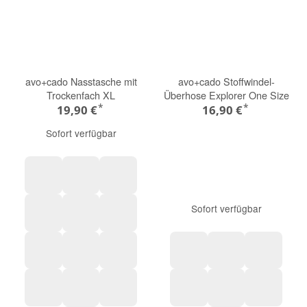
avo+cado Nasstasche mit
avo+cado Stoffwindel-
Trockenfach XL
Überhose Explorer One Size
*
*
19,90 €
16,90 €
Sofort verfügbar
Schildkröten
Herzen
Melonen
Sofort verfügbar
Blätter
Pusteblume
Pampasgras
Knospen
Naturküche
Wildpflanzen
Naturküche
Knospen
Regenbo