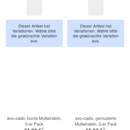
Regenbogen
Baustellenfahzeuge
Gänse
Dinos
Planeten
Einhorn
Dinos
Baustellenfahrz
Dieser Artikel hat
Dieser Artikel hat
Variationen. Wähle bitte
Variationen. Wähle bitte
die gewünschte Variation
die gewünschte Variation
aus.
aus.
avo+cado, bunte Mullwindeln,
avo+cado, gemusterte
5-er Pack
Mullwindeln, 3-er Pack
*
*