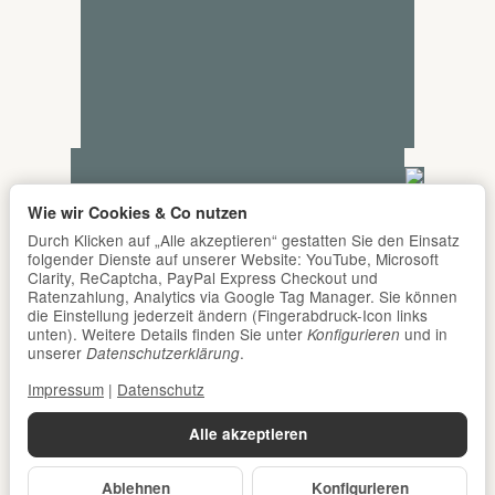
Wie wir Cookies & Co nutzen
Durch Klicken auf „Alle akzeptieren“ gestatten Sie den Einsatz
folgender Dienste auf unserer Website: YouTube, Microsoft
Clarity, ReCaptcha, PayPal Express Checkout und
Ratenzahlung, Analytics via Google Tag Manager. Sie können
die Einstellung jederzeit ändern (Fingerabdruck-Icon links
unten). Weitere Details finden Sie unter
und in
Konfigurieren
unserer
.
Datenschutzerklärung
Impressum
|
Datenschutz
Alle akzeptieren
Ablehnen
Konfigurieren
*
Alle Preise inkl. gesetzlicher USt., zzgl.
Versand