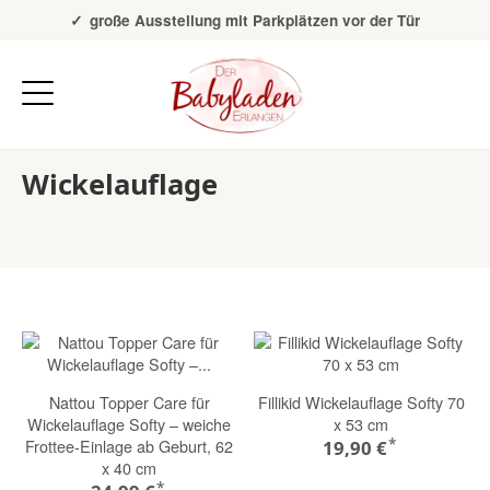
Über 20 Jahre Erfahrung
große Ausstellung mit Parkplätzen vor der Tür
Wickelauflage
Nattou Topper Care für
Fillikid Wickelauflage Softy 70
Wickelauflage Softy – weiche
x 53 cm
*
Frottee-Einlage ab Geburt, 62
19,90 €
x 40 cm
*