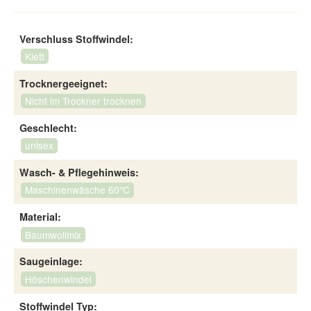
Verschluss Stoffwindel:
Klett
Trocknergeeignet:
Nicht im Trockner trocknen
Geschlecht:
unisex
Wasch- & Pflegehinweis:
Maschinenwäsche 60°C
Material:
Baumwollmix
Saugeinlage:
Höschenwindel
Stoffwindel Typ: