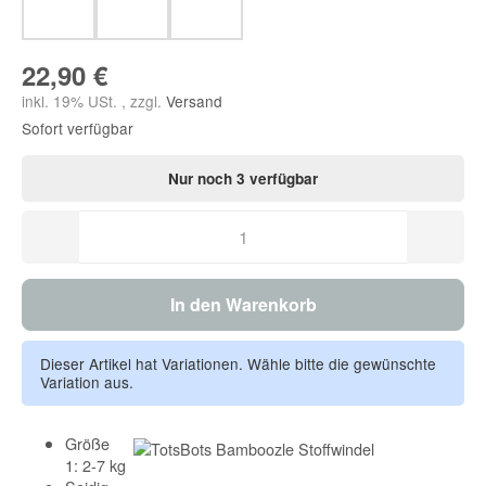
Owlbert Eule
Squiddles Eichhörnchen
Häschen Pink
22,90 €
inkl. 19% USt. , zzgl.
Versand
Sofort verfügbar
Nur noch 3 verfügbar
In den Warenkorb
Dieser Artikel hat Variationen. Wähle bitte die gewünschte
Variation aus.
Größe
1: 2-7 kg