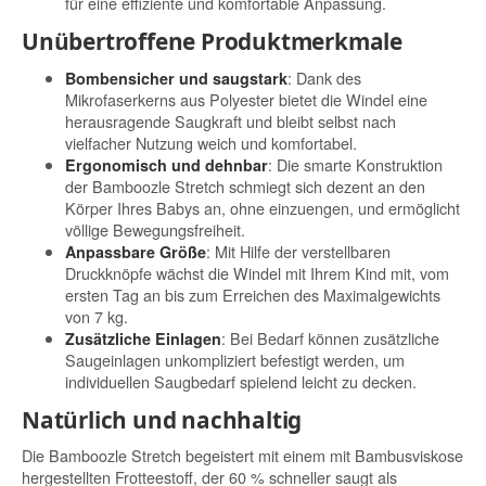
für eine effiziente und komfortable Anpassung.
Unübertroffene Produktmerkmale
: Dank des
Bombensicher und saugstark
Mikrofaserkerns aus Polyester bietet die Windel eine
herausragende Saugkraft und bleibt selbst nach
vielfacher Nutzung weich und komfortabel.
: Die smarte Konstruktion
Ergonomisch und dehnbar
der Bamboozle Stretch schmiegt sich dezent an den
Körper Ihres Babys an, ohne einzuengen, und ermöglicht
völlige Bewegungsfreiheit.
: Mit Hilfe der verstellbaren
Anpassbare Größe
Druckknöpfe wächst die Windel mit Ihrem Kind mit, vom
ersten Tag an bis zum Erreichen des Maximalgewichts
von 7 kg.
: Bei Bedarf können zusätzliche
Zusätzliche Einlagen
Saugeinlagen unkompliziert befestigt werden, um
individuellen Saugbedarf spielend leicht zu decken.
Natürlich und nachhaltig
Die Bamboozle Stretch begeistert mit einem mit Bambusviskose
hergestellten Frotteestoff, der 60 % schneller saugt als