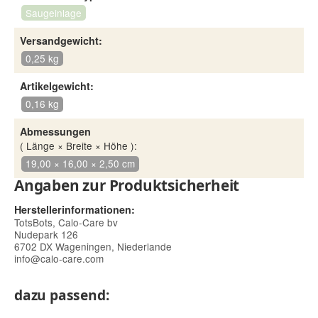
Saugeinlage
Versandgewicht:
0,25 kg
Artikelgewicht:
0,16 kg
Abmessungen
( Länge × Breite × Höhe ):
19,00 × 16,00 × 2,50 cm
Angaben zur Produktsicherheit
Herstellerinformationen:
TotsBots, Calo-Care bv
Nudepark 126
6702 DX Wageningen, Niederlande
info@calo-care.com
dazu passend: