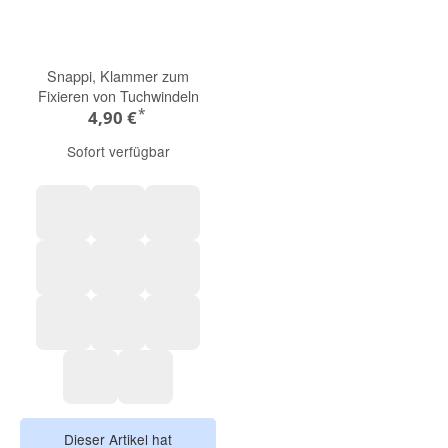
Snappi, Klammer zum
Fixieren von Tuchwindeln
*
4,90 €
Sofort verfügbar
Pastellblau
Dunkellila
Violett
Rosa
Pastellgrün
Gelb
weiß
Grau
Pastellgelb
Mint
Blau
Dieser Artikel hat