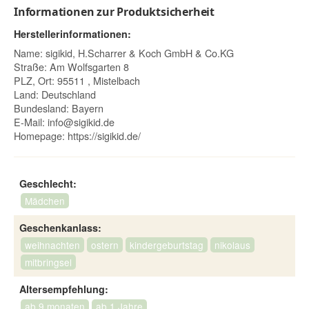
Informationen zur Produktsicherheit
Herstellerinformationen:
Name: sigikid, H.Scharrer & Koch GmbH & Co.KG
Straße: Am Wolfsgarten 8
PLZ, Ort: 95511 , Mistelbach
Land: Deutschland
Bundesland: Bayern
E-Mail:
info@sigikid.de
Homepage:
https://sigikid.de/
Geschlecht:
Mädchen
Geschenkanlass:
weihnachten
ostern
kindergeburtstag
nikolaus
mitbringsel
Altersempfehlung:
ab 9 monaten
ab 1 Jahre