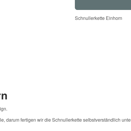
Schnullerkette Einhorn
rn
ign.
lle, darum fertigen wir die Schnullerkette selbstverständlich un