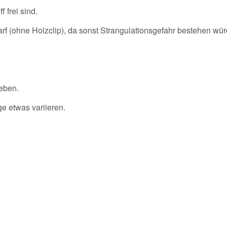
 frei sind.
arf (ohne Holzclip), da sonst Strangulationsgefahr bestehen wür
geben.
e etwas variieren.