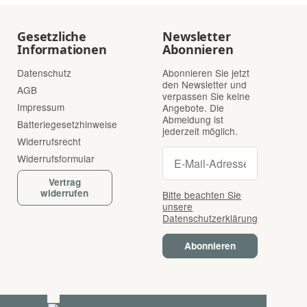
Gesetzliche
Newsletter
Informationen
Abonnieren
Datenschutz
Abonnieren Sie jetzt
den Newsletter und
AGB
verpassen Sie keine
Impressum
Angebote. Die
Abmeldung ist
Batteriegesetzhinweise
jederzeit möglich.
Widerrufsrecht
Newsletter Abonnie
Newsletter Abonnieren
Widerrufsformular
Vertrag
widerrufen
Bitte beachten Sie
unsere
Datenschutzerklärung
Abonnieren