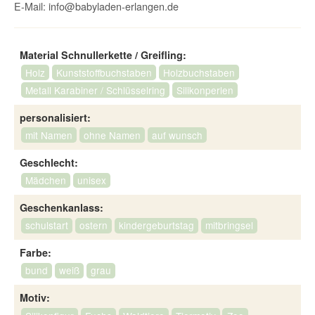
E-Mail:
info@babyladen-erlangen.de
Material Schnullerkette / Greifling:
Holz
Kunststoffbuchstaben
Holzbuchstaben
Metall Karabiner / Schlüsselring
Silikonperlen
personalisiert:
mit Namen
ohne Namen
auf wunsch
Geschlecht:
Mädchen
unisex
Geschenkanlass:
schulstart
ostern
kindergeburtstag
mitbringsel
Farbe:
bund
weiß
grau
Motiv: