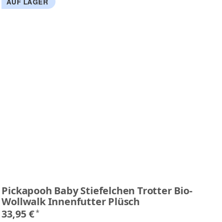
AUF LAGER
A
Pickapooh Baby Stiefelchen Trotter Bio-
Pi
Wollwalk Innenfutter Plüsch
1 
33,95 €
2
*