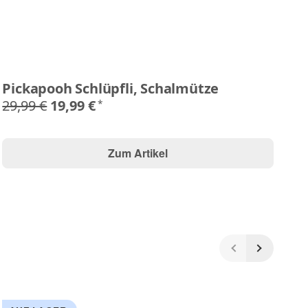
Pickapooh Schlüpfli, Schalmütze
P
29,99 €
19,99 €
2
*
Zum Artikel