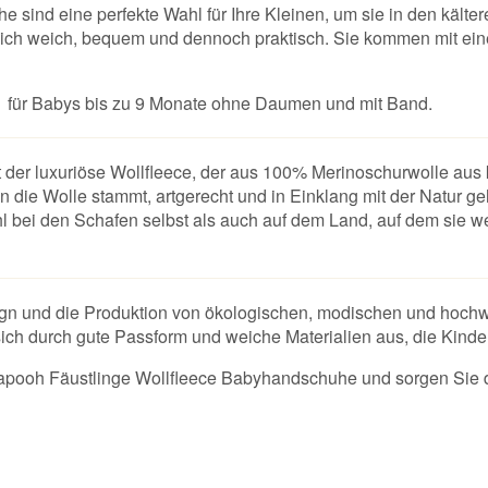
sind eine perfekte Wahl für Ihre Kleinen, um sie in den kälte
blich weich, bequem und dennoch praktisch. Sie kommen mit e
e 1 für Babys bis zu 9 Monate ohne Daumen und mit Band.
er luxuriöse Wollfleece, der aus 100% Merinoschurwolle aus kon
n die Wolle stammt, artgerecht und in Einklang mit der Natur g
ei den Schafen selbst als auch auf dem Land, auf dem sie wei
ign und die Produktion von ökologischen, modischen und hochw
sich durch gute Passform und weiche Materialien aus, die Kinde
kapooh Fäustlinge Wollfleece Babyhandschuhe und sorgen Sie d