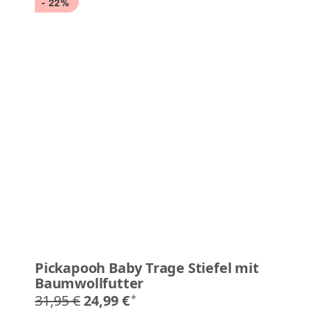
- 22%
Pickapooh Baby Trage Stiefel mit
Baumwollfutter
31,95 €
24,99 €
*