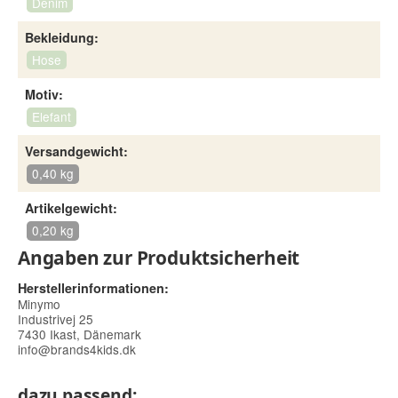
Denim
Bekleidung:
Hose
Motiv:
Elefant
Versandgewicht:
0,40 kg
Artikelgewicht:
0,20 kg
Angaben zur Produktsicherheit
Herstellerinformationen:
Minymo
Industrivej 25
7430 Ikast, Dänemark
info@brands4kids.dk
dazu passend: