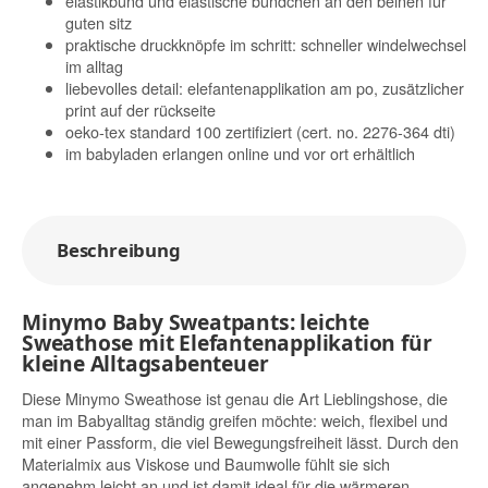
elastikbund und elastische bündchen an den beinen für
guten sitz
praktische druckknöpfe im schritt: schneller windelwechsel
im alltag
liebevolles detail: elefantenapplikation am po, zusätzlicher
print auf der rückseite
oeko-tex standard 100 zertifiziert (cert. no. 2276-364 dti)
im babyladen erlangen online und vor ort erhältlich
Beschreibung
Minymo Baby Sweatpants: leichte
Sweathose mit Elefantenapplikation für
kleine Alltagsabenteuer
Diese Minymo Sweathose ist genau die Art Lieblingshose, die
man im Babyalltag ständig greifen möchte: weich, flexibel und
mit einer Passform, die viel Bewegungsfreiheit lässt. Durch den
Materialmix aus Viskose und Baumwolle fühlt sie sich
angenehm leicht an und ist damit ideal für die wärmeren