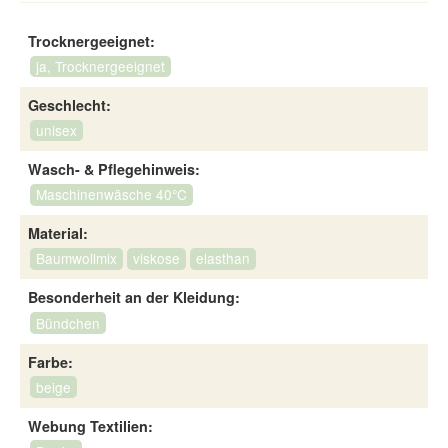
Trocknergeeignet:
ja, Trocknergeeignet
Geschlecht:
unisex
Wasch- & Pflegehinweis:
Maschinenwäsche 40°C
Material:
Baumwollmix
viskose
elasthan
Besonderheit an der Kleidung:
Bündchen
Farbe:
beige
Webung Textilien: