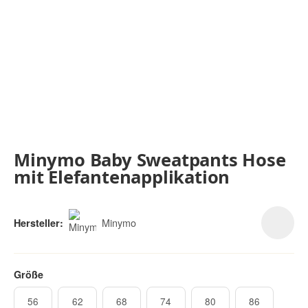
Minymo Baby Sweatpants Hose
mit Elefantenapplikation
Minymo
Hersteller:
Größe
56
62
68
74
80
86
56
62
68
74
80
86