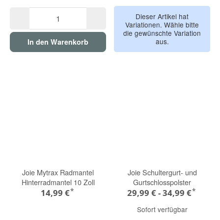
oyster / grau signature
eclipse / anthra 
pine / gr
Dieser Artikel hat
Variationen. Wähle bitte
die gewünschte Variation
aus.
In den Warenkorb
Joie Mytrax Radmantel
Joie Schultergurt- und
Hinterradmantel 10 Zoll
Gurtschlosspolster
*
*
14,99 €
29,99 € -
34,99 €
Sofort verfügbar