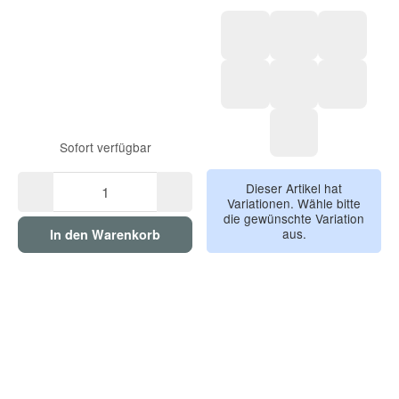
deep sea / blau
carbon / grau si
merlot / r
eclipse / anthra signatur
ember / grau meli
ember / 
Sofort verfügbar
laurel / grün meli
Dieser Artikel hat
Variationen. Wähle bitte
die gewünschte Variation
aus.
In den Warenkorb