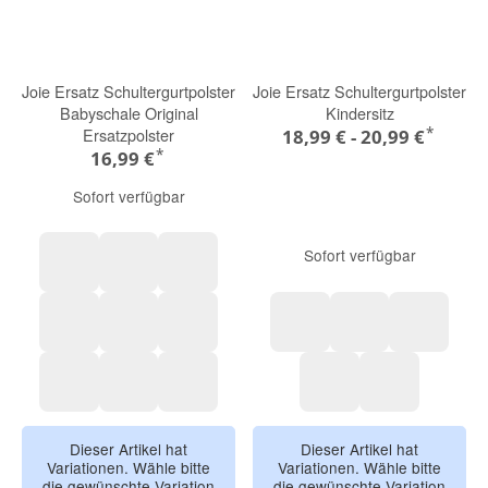
Joie Ersatz Schultergurtpolster
Joie Ersatz Schultergurtpolster
Babyschale Original
Kindersitz
*
Ersatzpolster
18,99 € -
20,99 €
*
16,99 €
Sofort verfügbar
Sofort verfügbar
grau
dunkelgrau
ember-schwarz
grau / pepple
anthrazit / shale
grau / ebony
schwarz
grau
blau
grün / evergreen
schwarz / eclipse
beige / maple
ember-schwarz
carbon grau
Dieser Artikel hat
Dieser Artikel hat
Variationen. Wähle bitte
Variationen. Wähle bitte
die gewünschte Variation
die gewünschte Variation