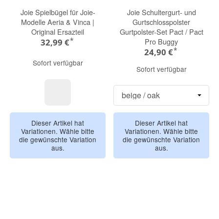
Joie Spielbügel für Joie-
Joie Schultergurt- und
Modelle Aeria & Vinca |
Gurtschlosspolster
Original Ersazteil
Gurtpolster-Set Pact / Pact
*
Pro Buggy
32,99 €
*
24,90 €
Sofort verfügbar
Sofort verfügbar
Oyster / braun
Dieser Artikel hat
Dieser Artikel hat
Variationen. Wähle bitte
Variationen. Wähle bitte
die gewünschte Variation
die gewünschte Variation
aus.
aus.