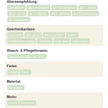
Altersempfehlung:
ab Geburt
ab 6 monaten
ab 18 monaten
ab 1 Jahre
ab 2 Jahre
ab 3 Jahren
ab 4 Jahren
zur Einschulung
ab Schulalter
Geschenkanlass:
kita-start
schulstart
weihnachten
ostern
kindergeburtstag
nikolaus
oma-opa
mitbringsel
Wasch- & Pflegehinweis:
Maschinenwäsche 30°C
Farbe:
beige
braun
Material:
Polyester
Motiv:
Hund
Tiermotiv