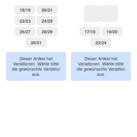
Leo
Spring
Forest
18/19
20/21
18/19
20/21
22/23
24/25
22/23
24/25
Fuchs
Reh
26/27
28/29
17/18
19/20
26/27
28/29
17/18
19/20
30/31
23/24
30/31
23/24
Dieser Artikel hat
Dieser Artikel hat
Variationen. Wähle bitte
Variationen. Wähle bitte
die gewünschte Variation
die gewünschte Variation
aus.
aus.