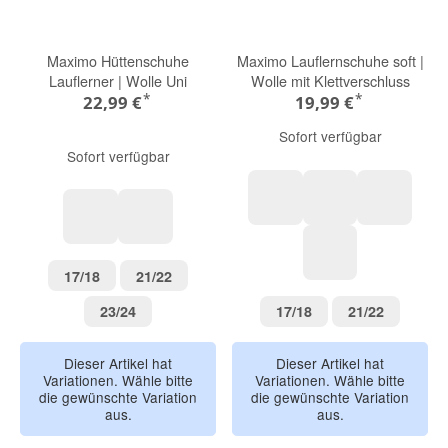
Maximo Hüttenschuhe
Maximo Lauflernschuhe soft |
Lauflerner | Wolle Uni
Wolle mit Klettverschluss
*
*
22,99 €
19,99 €
Sofort verfügbar
Sofort verfügbar
ulme
sudanbrown
rotdorn
beige
grau
17/18
21/22
17/18
21/22
dunkelmarine
23/24
17/18
21/22
23/24
17/18
21/22
Dieser Artikel hat
Dieser Artikel hat
Variationen. Wähle bitte
Variationen. Wähle bitte
die gewünschte Variation
die gewünschte Variation
aus.
aus.