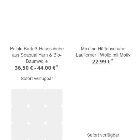
Pololo Barfuß-Hausschuhe
Maximo Hüttenschuhe
aus Seaqual Yarn & Bio-
Lauflerner | Wolle mit Motiv
*
Baumwolle
22,99 €
*
36,50 € -
44,00 €
Sofort verfügbar
Anker
Fische
Dinos
Dschungel
Fuchs
Tiere
Sofort verfügbar